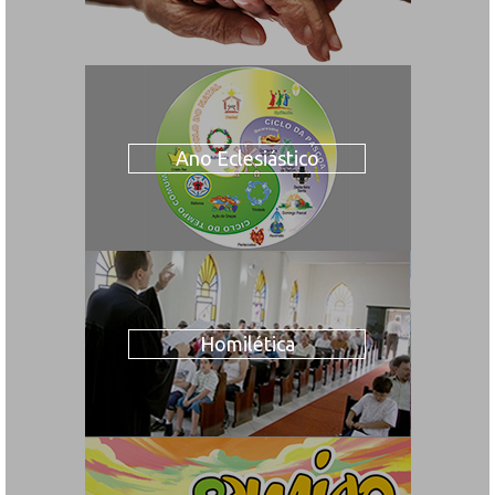
Ano Eclesiástico
Homilética