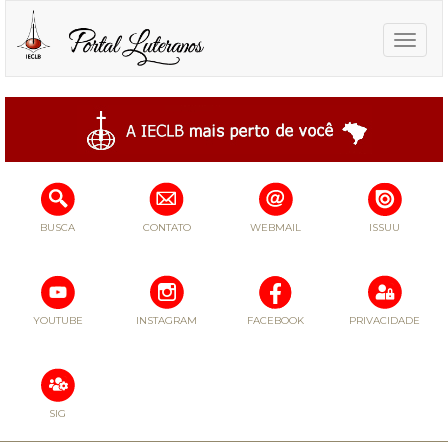
Toggle
naviga
BUSCA
CONTATO
WEBMAIL
ISSUU
YOUTUBE
INSTAGRAM
FACEBOOK
PRIVACIDADE
SIG