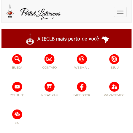
Toggle
naviga
BUSCA
CONTATO
WEBMAIL
ISSUU
YOUTUBE
INSTAGRAM
FACEBOOK
PRIVACIDADE
SIG