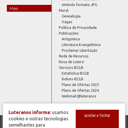
símbolo formato JPG
Mais
Mural
Genealogia
Vagas
Política de Privacidade
Publicações
Artigoteca
Literatura Evangelística
Proclamar Libertação
Rede de Recursos
Rosa de Lutero
Serviços IECLB
Estatística IECLB
Índices IECLB
Plano de Ofertas 2023
Plano de Ofertas 2024
Webmail @luteranos
Luteranos informa:
usamos
aceitar e fechar
cookies e outras tecnologias
semelhantes para
© Copyright 2026 - Todos os Direitos Reservados - IECLB - Igreja