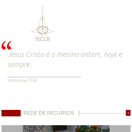
Jesus Cristo é o mesmo ontem, hoje e
sempre.
Hebreus 13.8
REDE DE RECURSOS
+