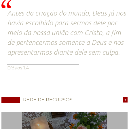
Antes da criação do mundo, Deus já nos
havia escolhido para sermos dele por
meio da nossa união com Cristo, a fim
de pertencermos somente a Deus e nos
apresentarmos diante dele sem culpa.
Efésios 1.4
REDE DE RECURSOS
+