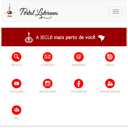
Toggle
naviga
BUSCA
CONTATO
WEBMAIL
ISSUU
YOUTUBE
INSTAGRAM
FACEBOOK
PRIVACIDADE
SIG