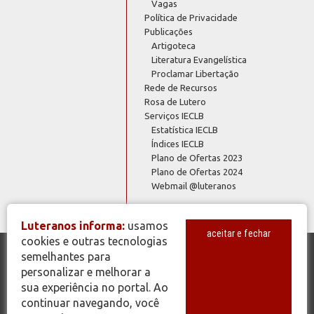
Vagas
Política de Privacidade
Publicações
Artigoteca
Literatura Evangelística
Proclamar Libertação
Rede de Recursos
Rosa de Lutero
Serviços IECLB
Estatística IECLB
Índices IECLB
Plano de Ofertas 2023
Plano de Ofertas 2024
Webmail @luteranos
Luteranos informa:
usamos
aceitar e fechar
cookies e outras tecnologias
semelhantes para
© Copyright 2026 - Todos os Direitos Reservados - IECLB - Igreja
personalizar e melhorar a
Evangélica de Confissão Luterana no Brasil - Portal Luteranos -
sua experiência no portal. Ao
www.luteranos.com.br
continuar navegando, você