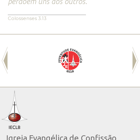
perdoem uns aos outros.
Colossenses 3.13
Igreja Evangélica de Confissão