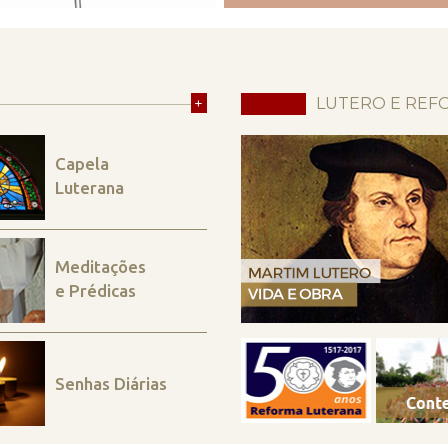
+
LUTERO E REF
Capela
Luterana
Meditações
e Prédicas
Senhas Diárias