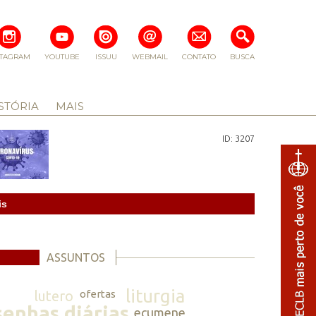
STAGRAM
YOUTUBE
ISSUU
WEBMAIL
CONTATO
BUSCA
STÓRIA
MAIS
ID: 3207
is
ASSUNTOS
liturgia
lutero
ofertas
senhas diárias
ecumene