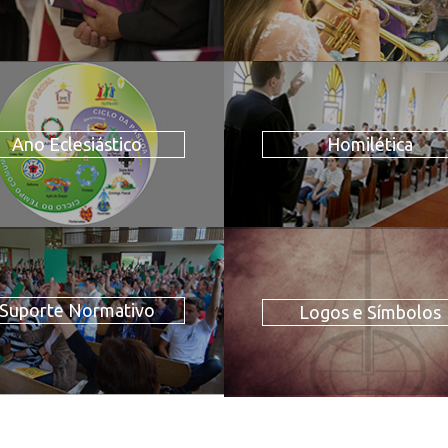
Ano Eclesiástico
Homilética
Suporte Normativo
Logos e Símbolos