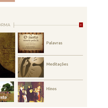
ORMA
+
Palavras
Meditações
Hinos