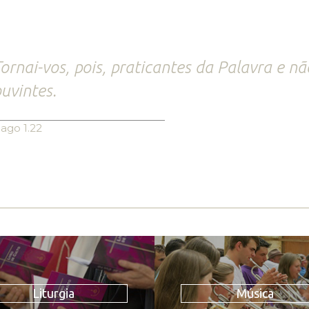
ornai-vos, pois, praticantes da Palavra e n
uvintes.
iago 1.22
Liturgia
Música