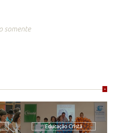
ão somente
+
Educação Cristã