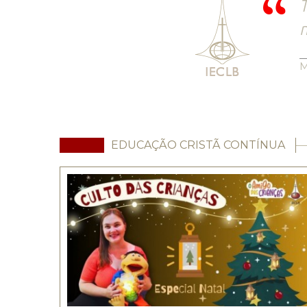
T
n
M
EDUCAÇÃO CRISTÃ CONTÍNUA