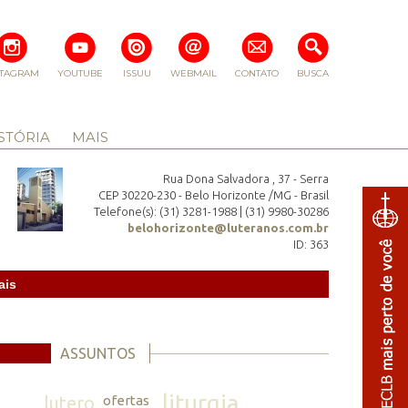
STAGRAM
YOUTUBE
ISSUU
WEBMAIL
CONTATO
BUSCA
STÓRIA
MAIS
Rua Dona Salvadora , 37 - Serra
CEP 30220-230 - Belo Horizonte /MG - Brasil
Telefone(s): (31) 3281-1988 | (31) 9980-30286
belohorizonte@luteranos.com.br
ID: 363
ais
ASSUNTOS
liturgia
lutero
ofertas