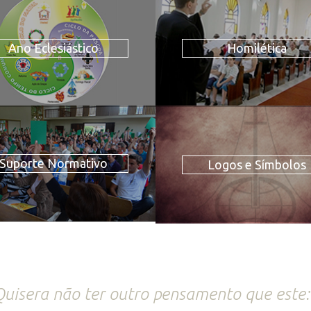
Ano Eclesiástico
Homilética
Suporte Normativo
Logos e Símbolos
uisera não ter outro pensamento que este: 