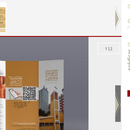
1
|
2
préd