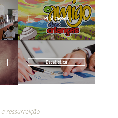
Publicações
Estatística
a ressurreição