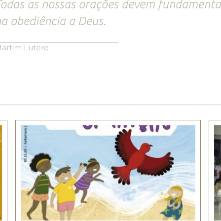
odas as nossas orações devem fundamentar
a obediência a Deus.
artim Lutero