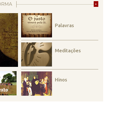
ORMA
+
Palavras
Meditações
Hinos