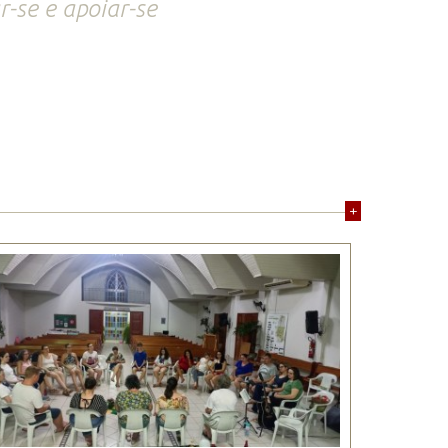
-se e apoiar-se
+