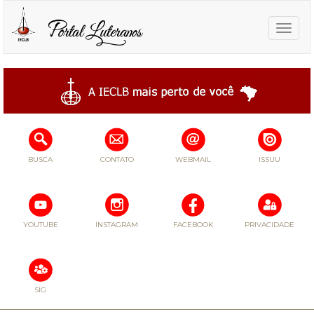
Toggle
naviga
BUSCA
CONTATO
WEBMAIL
ISSUU
YOUTUBE
INSTAGRAM
FACEBOOK
PRIVACIDADE
SIG