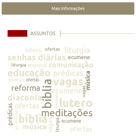
Mais Informações
ASSUNTOS
liturgia
lutero
ofertas
senhas diárias
ecumene
comunicação
música
liturgia
educação
prédicas
música
vagas
normas
ofertas
bíblia
reforma
vagas
ecumene
diaconia
normas
lutero
ofertas
prédicas
meditações
ecumene
bíblia
vagas
liturgia
ecumene
música
ofertas