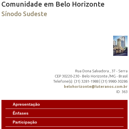
Comunidade em Belo Horizonte
Sínodo Sudeste
Rua Dona Salvadora , 37 - Serra
CEP 30220-230 - Belo Horizonte /MG - Brasil
Telefone(s): (31) 3281-1988 | (31) 9980-30286
belohorizonte@luteranos.com.br
ID: 363
Apresentação
Ênfases
Participação