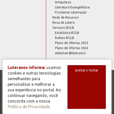
Artigoteca
Literatura Evangelística
Proclamar Libertação
Rede de Recursos
Rosa de Lutero
Serviços IECLB
Estatística IECLB
Índices IECLB
Plano de Ofertas 2023
Plano de Ofertas 2024
Webmail @luteranos
Luteranos informa:
usamos
aceitar e fechar
cookies e outras tecnologias
semelhantes para
© Copyright 2026 - Todos os Direitos Reservados - IECLB - Igreja
personalizar e melhorar a
Evangélica de Confissão Luterana no Brasil - Portal Luteranos -
sua experiência no portal. Ao
www.luteranos.com.br
continuar navegando, você
concorda com a nossa
Política de Privacidade
.