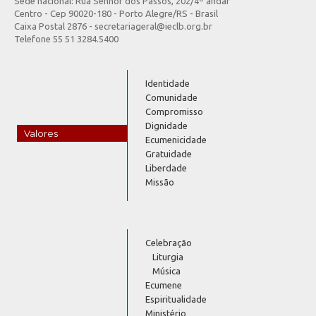
Sede nacional: Rua Senhor dos Passos, 202/4º andar
Centro - Cep 90020-180 - Porto Alegre/RS - Brasil
Caixa Postal 2876 - secretariageral@ieclb.org.br
Telefone 55 51 3284.5400
Identidade
Comunidade
Compromisso
Dignidade
Valores
Ecumenicidade
Gratuidade
Liberdade
Missão
Celebração
Liturgia
Música
Ecumene
Espiritualidade
Ministério