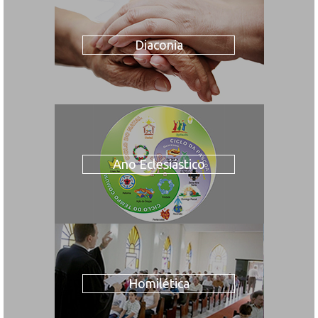
Diaconia
Ano Eclesiástico
Homilética