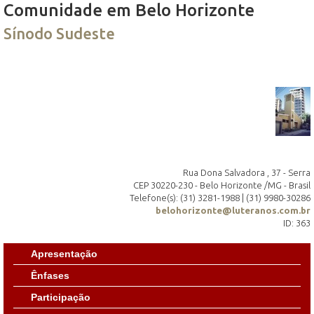
Comunidade em Belo Horizonte
Sínodo Sudeste
Rua Dona Salvadora , 37 - Serra
CEP 30220-230 - Belo Horizonte /MG - Brasil
Telefone(s): (31) 3281-1988 | (31) 9980-30286
belohorizonte@luteranos.com.br
ID: 363
Apresentação
Ênfases
Participação