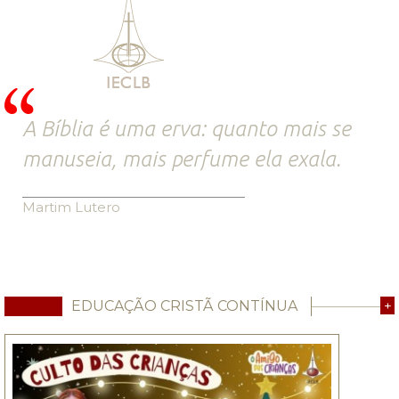
A Bíblia é uma erva: quanto mais se
manuseia, mais perfume ela exala.
Martim Lutero
EDUCAÇÃO CRISTÃ CONTÍNUA
+