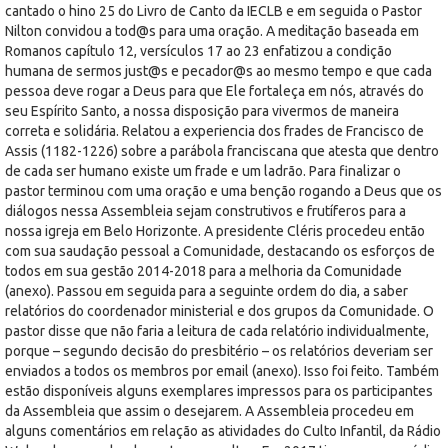
cantado o hino 25 do Livro de Canto da IECLB e em seguida o Pastor
Nilton convidou a tod@s para uma oração. A meditação baseada em
Romanos capítulo 12, versículos 17 ao 23 enfatizou a condição
humana de sermos just@s e pecador@s ao mesmo tempo e que cada
pessoa deve rogar a Deus para que Ele fortaleça em nós, através do
seu Espírito Santo, a nossa disposição para vivermos de maneira
correta e solidária. Relatou a experiencia dos frades de Francisco de
Assis (1182-1226) sobre a parábola franciscana que atesta que dentro
de cada ser humano existe um frade e um ladrão. Para finalizar o
pastor terminou com uma oração e uma benção rogando a Deus que os
diálogos nessa Assembleia sejam construtivos e frutíferos para a
nossa igreja em Belo Horizonte. A presidente Cléris procedeu então
com sua saudação pessoal a Comunidade, destacando os esforços de
todos em sua gestão 2014-2018 para a melhoria da Comunidade
(anexo). Passou em seguida para a seguinte ordem do dia, a saber
relatórios do coordenador ministerial e dos grupos da Comunidade. O
pastor disse que não faria a leitura de cada relatório individualmente,
porque – segundo decisão do presbitério – os relatórios deveriam ser
enviados a todos os membros por email (anexo). Isso foi feito. Também
estão disponíveis alguns exemplares impressos para os participantes
da Assembleia que assim o desejarem. A Assembleia procedeu em
alguns comentários em relação as atividades do Culto Infantil, da Rádio