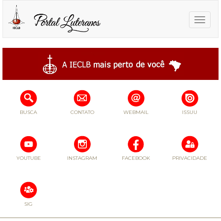
Toggle
naviga
BUSCA
CONTATO
WEBMAIL
ISSUU
YOUTUBE
INSTAGRAM
FACEBOOK
PRIVACIDADE
SIG