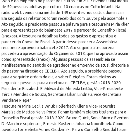
Web e do empenho do pastor nos cultos. Em 2017 tivemos uma média
de 59 pessoas adultas por culto e 10 crianças no Culto Infantil. Na
rádio web tivemos uma média de 149 ouvintes nos cultos dominicais.
Em seguida os relatórios foram recebidos com louvor pela assembleia.
Ato seguido, a presidente passou a palavra para a tesoureira Miria Klier
para a apresentação do balancete 2017 e parecer do Conselho Fiscal
(anexos). A tesoureira detalhou todos os gastos e apresentou o
parecer do Conselho Fiscal. A partir desse parecer a Assembleia
recebeu e aprovou o balancete 2017. Ato seguido a tesoureira
procedeu a apresentação do Orçamento 2018, que foi aprovado assim
como apresentado (anexo). Algumas pessoas da assembleia se
manifestaram no sentido de agradecer ao empenho da atual diretoria e
do pastor na direção da CECLBH. Ato seguido, a presidente passou
para a seguinte ordem do dia, a saber Eleições. Foram eleitos as
seguintes pessoas, para a diretoria da CECLBH, gestão 2018-2020:
Presidente Elizabeth E. Milward de Almeida Leitão, Vice-Presidente
Tércia Mendes de Souza, Secretária Lilian Lindnau, Vice-Secretaria
Veridiane Pieper,
Tesoureira Miria Cecilia Wnuk Hollerbach Klier e Vice-Teoureira
Maraísa de Mattos Neiva Porto. Foram também eleitos titulares para o
Conselho Fiscal gestão 2018-2020: Bruno Quick, Sonia Birro e Everton
DeMarchi e suplentes, Ernesto Kuster e Johanna Noordhoek. Como
ouvidora foi reeleita Agnes Grudzinski. Para o Conselho Sinodal foram