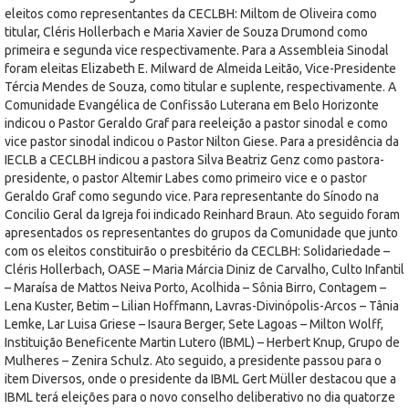
eleitos como representantes da CECLBH: Miltom de Oliveira como
titular, Cléris Hollerbach e Maria Xavier de Souza Drumond como
primeira e segunda vice respectivamente. Para a Assembleia Sinodal
foram eleitas Elizabeth E. Milward de Almeida Leitão, Vice-Presidente
Tércia Mendes de Souza, como titular e suplente, respectivamente. A
Comunidade Evangélica de Confissão Luterana em Belo Horizonte
indicou o Pastor Geraldo Graf para reeleição a pastor sinodal e como
vice pastor sinodal indicou o Pastor Nilton Giese. Para a presidência da
IECLB a CECLBH indicou a pastora Silva Beatriz Genz como pastora-
presidente, o pastor Altemir Labes como primeiro vice e o pastor
Geraldo Graf como segundo vice. Para representante do Sínodo na
Concilio Geral da Igreja foi indicado Reinhard Braun. Ato seguido foram
apresentados os representantes do grupos da Comunidade que junto
com os eleitos constituirão o presbitério da CECLBH: Solidariedade –
Cléris Hollerbach, OASE – Maria Márcia Diniz de Carvalho, Culto Infantil
– Maraísa de Mattos Neiva Porto, Acolhida – Sônia Birro, Contagem –
Lena Kuster, Betim – Lilian Hoffmann, Lavras-Divinópolis-Arcos – Tânia
Lemke, Lar Luisa Griese – Isaura Berger, Sete Lagoas – Milton Wolff,
Instituição Beneficente Martin Lutero (IBML) – Herbert Knup, Grupo de
Mulheres – Zenira Schulz. Ato seguido, a presidente passou para o
item Diversos, onde o presidente da IBML Gert Müller destacou que a
IBML terá eleições para o novo conselho deliberativo no dia quatorze