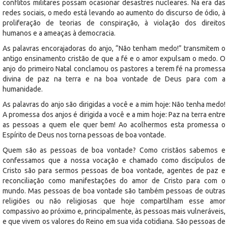
conflitos militares possam ocasionar desastres nucleares. Na era das
redes sociais, o medo está levando ao aumento do discurso de ódio, à
proliferação de teorias de conspiração, à violação dos direitos
humanos e a ameaças à democracia.
As palavras encorajadoras do anjo, “Não tenham medo!” transmitem o
antigo ensinamento cristão de que a fé e o amor expulsam o medo. O
anjo do primeiro Natal conclamou os pastores a terem fé na promessa
divina de paz na terra e na boa vontade de Deus para com a
humanidade.
As palavras do anjo são dirigidas a você e a mim hoje: Não tenha medo!
A promessa dos anjos é dirigida a você e a mim hoje: Paz na terra entre
as pessoas a quem ele quer bem! Ao acolhermos esta promessa o
Espírito de Deus nos torna pessoas de boa vontade.
Quem são as pessoas de boa vontade? Como cristãos sabemos e
confessamos que a nossa vocação e chamado como discípulos de
Cristo são para sermos pessoas de boa vontade, agentes de paz e
reconciliação como manifestações do amor de Cristo para com o
mundo. Mas pessoas de boa vontade são também pessoas de outras
religiões ou não religiosas que hoje compartilham esse amor
compassivo ao próximo e, principalmente, às pessoas mais vulneráveis,
e que vivem os valores do Reino em sua vida cotidiana. São pessoas de