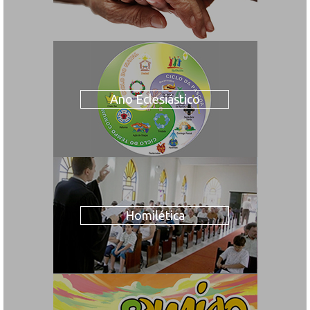
Ano Eclesiástico
Homilética