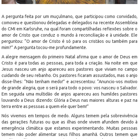
A pergunta feita por um muçulmano, que participou como convidado,
comoveu e questionou delegadas e delegados na recente Assembleia
do CMI em Karlsruhe, na qual foram compartilhadas reflexões sobre o
amor de Cristo que conduz o mundo à reconciliação e à unidade. Ele
perguntou: “O amor de Cristo é só para os cristãos ou também para
mim?” A pergunta tocou-me profundamente.
A alegre mensagem do primeiro Natal afirma que o amor de Deus em
Cristo é para todas as pessoas, para toda a criação. Na noite em que
Jesus nasceu um anjo apareceu aos pastores que viviam no campo
cuidando de seu rebanho. Os pastores ficaram assustados, mas o anjo
disse-lhes: “Não tenham medo!” e acrescentou: “Anuncio-vos motivo
de grande alegria, que o será para todo o povo: vos nasceu o Salvador.
Em seguida uma multidão de anjos apareceu aos humildes pastores
louvando a Deus dizendo: Glória a Deus nas maiores alturas e paz na
terra entre as pessoas a quem ele quer bem!”
Nós vivemos em tempos de medo. Alguns temem pela sobrevivência
das gerações futuras ou que as ilhas onde vivem afundem devido à
emergência climática que estamos experimentando. Muitas pessoas
temem não poder alimentar seus filhos amanhã. Outros temem que