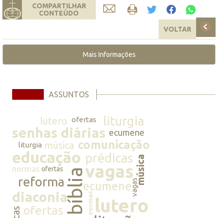
COMPARTILHAR
CONTEÚDO
VOLTAR
Mais Informações
ASSUNTOS
liturgia
lutero
ofertas
senhas diárias
ecumene
comunicação
música
liturgia
educação
prédicas
música
vagas
normas
ofertas
bíblia
reforma
vagas
ecumene
diaconia
normas
lutero
ofertas