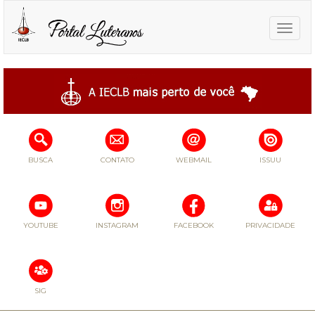
Toggle
naviga
BUSCA
CONTATO
WEBMAIL
ISSUU
YOUTUBE
INSTAGRAM
FACEBOOK
PRIVACIDADE
SIG