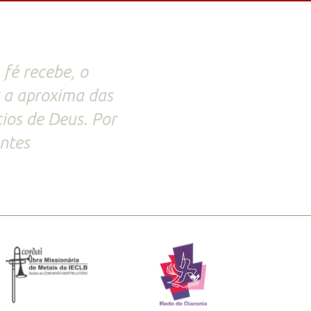
 fé recebe, o
r a aproxima das
cios de Deus. Por
ntes