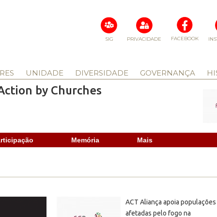
FACEBOOK
SIG
PRIVACIDADE
IN
RES
UNIDADE
DIVERSIDADE
GOVERNANÇA
HI
Action by Churches
rticipação
Memória
Mais
ACT Aliança apoia populações
afetadas pelo fogo na