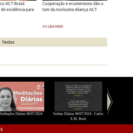
co ACT Brasil
Cooperação e ecumenismo dão o
de incidência para
tom da novíssima Aliança ACT
(+) LEIA MAIS
Textos
editações Diárias 06/07/2024
Senhas Diárias 06/07/2024 - Carlos
Meditações D
E.M. Bock
os