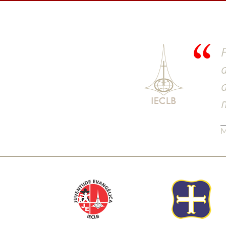
F
a
d
m
M