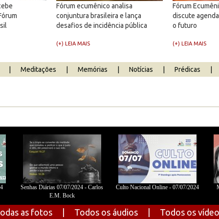
cebe
Fórum ecumênico analisa
Fórum Ecumêni
 Fórum
conjuntura brasileira e lança
discute agenda 
sil
desafios de incidência pública
o futuro
(+) LEIA MAIS
(+) LEIA MAIS
|
Meditações
|
Memórias
|
Notícias
|
Prédicas
|
24
Senhas Diárias 07/07/2024 - Carlos
Culto Nacional Online - 07/07/2024
M
E.M. Bock
odas as fotos
|
Todos os áudios
|
Todos os víde