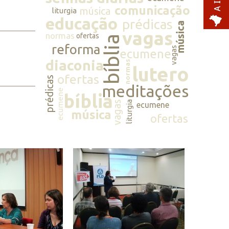
comunicação
música
liturgia
educação
prédicas
música
vagas
normas
ofertas
bíblia
reforma
vagas
ecumene
diaconia
normas
lutero
ofertas
prédicas
meditações
ecumene
bíblia
vagas
liturgia
ecumene
música
ofertas