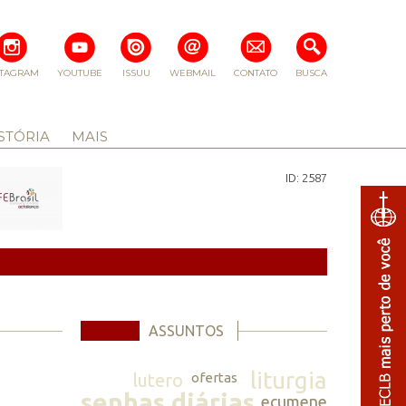
STAGRAM
YOUTUBE
ISSUU
WEBMAIL
CONTATO
BUSCA
STÓRIA
MAIS
ID: 2587
ASSUNTOS
liturgia
lutero
ofertas
senhas diárias
ecumene