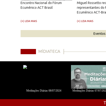
Encontro Nacional do Fórum
Miguel Rossetto re
Ecumênico ACT Brasil
representantes do
Ecumênico ACT-Bra
(+) LEIA MAIS
(+) LEIA MAIS
Eventos
MÍDIATECA
06/2024 - Fábio
Meditações Diárias 08/07/2024
Meditações Diárias 07/07/20
s
T