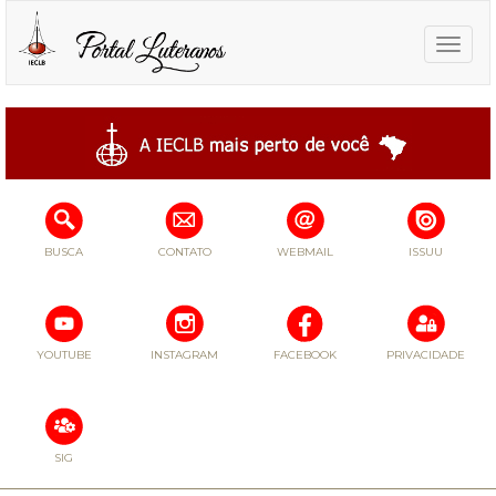
Toggle
naviga
BUSCA
CONTATO
WEBMAIL
ISSUU
YOUTUBE
INSTAGRAM
FACEBOOK
PRIVACIDADE
SIG