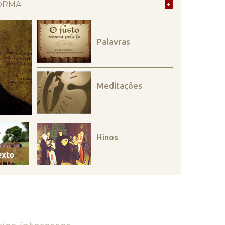
ORMA
+
Palavras
Meditações
Hinos