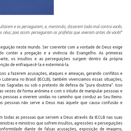
ltarem e os perseguirem, e, mentindo, disserem todo mal contra vocês.
 céus; pois assim perseguiram os profetas que viveram antes de vocês
”
rseguição neste mundo. Ser coerente com a vontade de Deus exige
ando conter a pregação e a vivência do Evangelho. As primeiras
arte, os insultos e as perseguições surgem dentro da própria
nção de enfraquecê-la e exterminá-la.
os a fazerem acusações, ataques e ameaças, gerando conflitos e
o Luterana no Brasil (IECLB), também vivenciamos essas situações,
as Sagradas ou sob o pretexto de defesa da “pura doutrina”. Isso
tas vezes de forma anônima e com o intuito de manipular pessoas e
as pessoas a viverem unidas no caminho que conduz ao Seu Reino.
ia as pessoas não serve a Deus mas àquele que causa confusão e
om todas as pessoas que servem a Deus através da IECLB nas suas
ministras e ministros que sofrem insultos, agressões e perseguições
conformidade diante de falsas acusações, exposição de imagens,