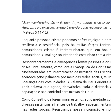
“
Bem-aventuradas são vocês quando, por minha causa, os insu
Alegrem-se e exultem, porque é grande a sua recompensa nos
(Mateus 5.11-12).
Enquanto pessoas cristãs podemos sofrer rejeição e pe
resiliência e resistência, pois há muitas forças tent
comunidades cristãs já testemunharam que, em boa p
comunidade. O mal age no interior da comunhão com a inte
Descontentamentos e divergências levam pessoas e grup
crises. Infelizmente, como Igreja Evangélica de Confissã
fundamentadas em interpretação desvirtuada das Escritur
acontece principalmente por meio das redes sociais, mui
lideranças das comunidades. A Palavra de Deus orienta 
Toda palavra que agride, desvaloriza, isola e distanc
separação e não contribui para missão de Deus.
Como Conselho da Igreja, manifestamos solidariedade c
diversas instâncias e frentes de trabalho, especialmente 
nas redes sociais. Registramos nossa indignação e in