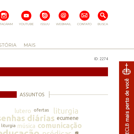
STAGRAM
YOUTUBE
ISSUU
WEBMAIL
CONTATO
BUSCA
STÓRIA
MAIS
ID: 2274
ASSUNTOS
liturgia
lutero
ofertas
senhas diárias
ecumene
comunicação
música
liturgia
educação
prédicas