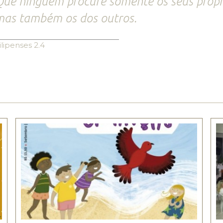
ue ninguém procure somente os seus própri
as também os dos outros.
ilipenses 2.4