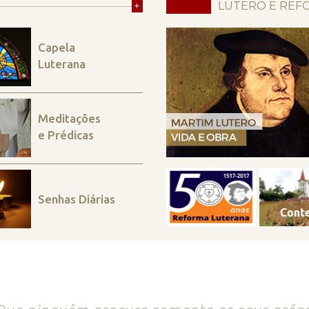
+
LUTERO E REF
Capela
Luterana
Meditações
e Prédicas
Senhas Diárias