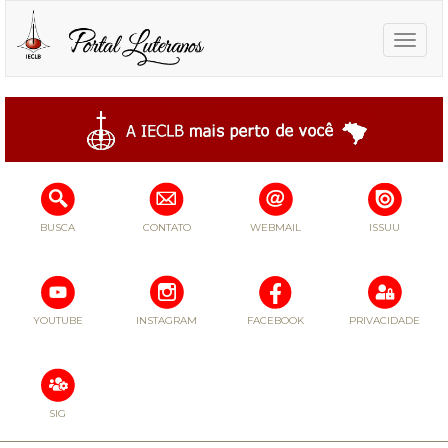
Toggle
naviga
BUSCA
CONTATO
WEBMAIL
ISSUU
YOUTUBE
INSTAGRAM
FACEBOOK
PRIVACIDADE
SIG