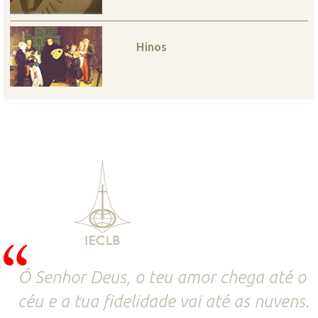
Hinos
Ó Senhor Deus, o teu amor chega até o
céu e a tua fidelidade vai até as nuvens.