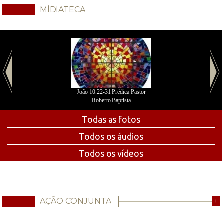
MÍDIATECA
João 10.22-31 Prédica Pastor
Roberto Baptista
Todas as fotos
Todos os áudios
Todos os vídeos
AÇÃO CONJUNTA
+