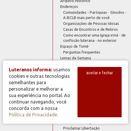
Arquivo Histórico
Endereços
Comunidades - Paróquias - Sínodos -
A IECLB mais perto de você
Organizações de Pessoas Idosas
Casas de Encontros e de Retiros
Como encontrar uma Igreja irmã - de
confissão luterana - no exterior
Espaço de Tomé
Perguntas frequentes
Lemas da Semana
Lemas dos Meses do Ano
Luteranos informa:
usamos
Logomarca IECLB
aceitar e fechar
símbolo formato CDR
cookies e outras tecnologias
símbolo formato JPG
semelhantes para
Mais
Mural
personalizar e melhorar a
Genealogia
sua experiência no portal. Ao
Vagas
continuar navegando, você
Política de Privacidade
concorda com a nossa
Publicações
Política de Privacidade
.
Artigoteca
Literatura Evangelística
Proclamar Libertação