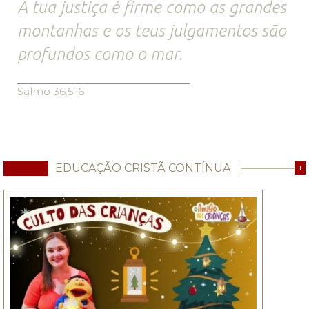
A tua justiça é firme como as grandes
montanhas e os teus julgamentos são
profundos como o mar.
Salmo 36.5-6
EDUCAÇÃO CRISTÃ CONTÍNUA
+