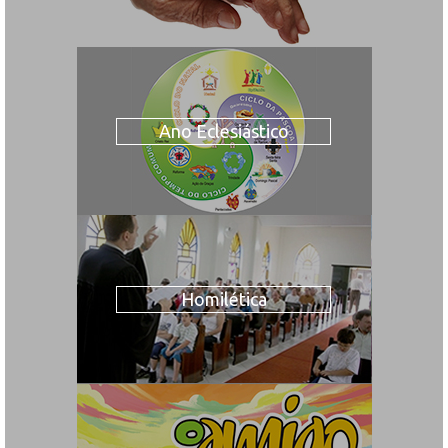
Ano Eclesiástico
Homilética