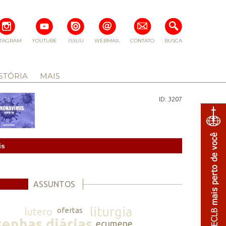
STAGRAM
YOUTUBE
ISSUU
WEBMAIL
CONTATO
BUSCA
STÓRIA
MAIS
ID: 3207
is
ASSUNTOS
liturgia
lutero
ofertas
senhas diárias
ecumene