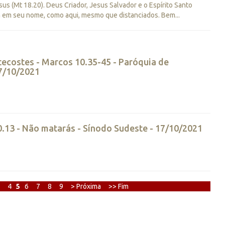
sus (Mt 18.20). Deus Criador, Jesus Salvador e o Espírito Santo
em seu nome, como aqui, mesmo que distanciados. Bem...
tecostes - Marcos 10.35-45 - Paróquia de
17/10/2021
0.13 - Não matarás - Sínodo Sudeste - 17/10/2021
4
5
6
7
8
9
> Próxima
>> Fim