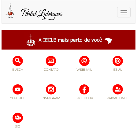
Toggle
naviga
BUSCA
CONTATO
WEBMAIL
ISSUU
YOUTUBE
INSTAGRAM
FACEBOOK
PRIVACIDADE
SIG