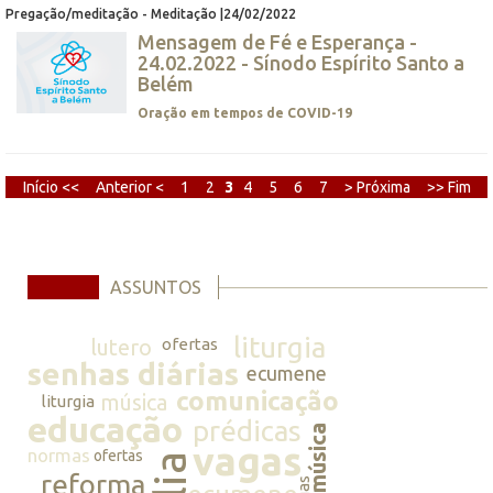
Pregação/meditação - Meditação |24/02/2022
Mensagem de Fé e Esperança -
24.02.2022 - Sínodo Espírito Santo a
Belém
Oração em tempos de COVID-19
Início <<
Anterior <
1
2
3
4
5
6
7
> Próxima
>> Fim
ASSUNTOS
liturgia
lutero
ofertas
senhas diárias
ecumene
comunicação
música
liturgia
educação
prédicas
música
vagas
normas
ofertas
reforma