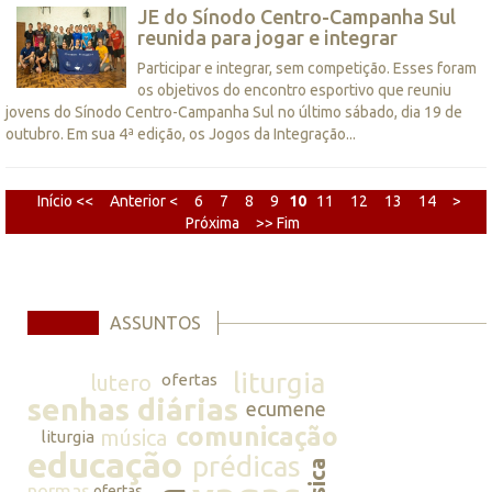
JE do Sínodo Centro-Campanha Sul
reunida para jogar e integrar
Participar e integrar, sem competição. Esses foram
os objetivos do encontro esportivo que reuniu
jovens do Sínodo Centro-Campanha Sul no último sábado, dia 19 de
outubro. Em sua 4ª edição, os Jogos da Integração...
Início <<
Anterior <
6
7
8
9
10
11
12
13
14
>
Próxima
>> Fim
ASSUNTOS
liturgia
lutero
ofertas
senhas diárias
ecumene
comunicação
música
liturgia
educação
prédicas
normas
ofertas