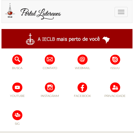
Toggle
naviga
BUSCA
CONTATO
WEBMAIL
ISSUU
YOUTUBE
INSTAGRAM
FACEBOOK
PRIVACIDADE
SIG