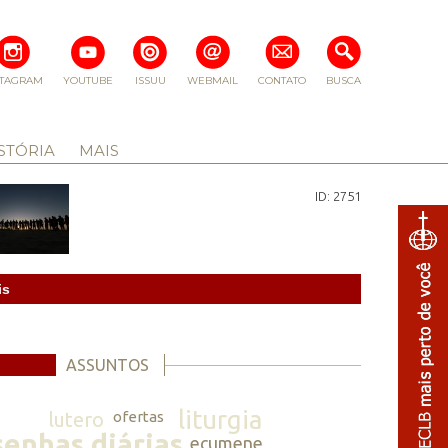
STAGRAM
YOUTUBE
ISSUU
WEBMAIL
CONTATO
BUSCA
STÓRIA
MAIS
ID: 2751
is
ASSUNTOS
liturgia
lutero
ofertas
senhas diárias
ecumene