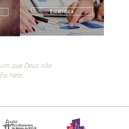
Estatística
ruim que Deus não
io Nele.