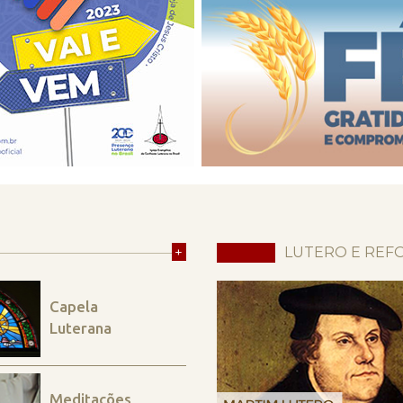
+
LUTERO E REF
Capela
Luterana
Meditações