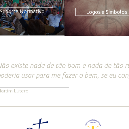
Suporte Normativo
Logos e Símbolos
ão existe nada de tão bom e nada de tão 
oderia usar para me fazer o bem, se eu conf
artim Lutero