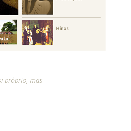
Hinos
si próprio, mas