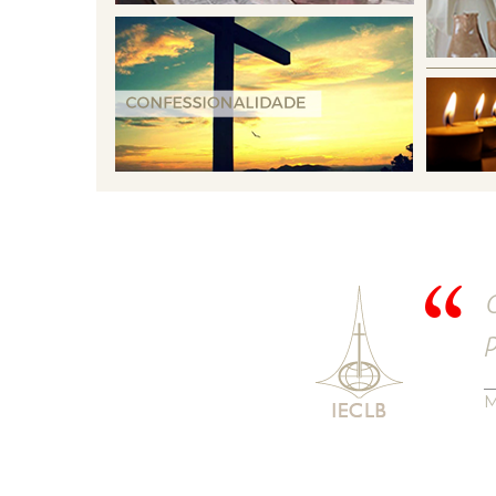
O
p
M