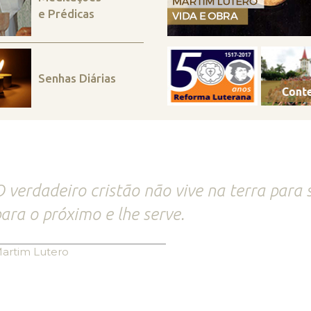
e Prédicas
Senhas Diárias
 verdadeiro cristão não vive na terra para 
ara o próximo e lhe serve.
artim Lutero