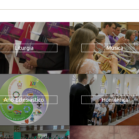
Liturgia
Música
Ano Eclesiástico
Homilética