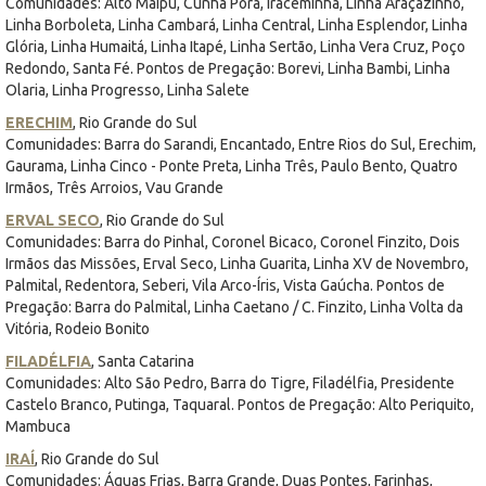
Comunidades: Alto Maipú, Cunha Porã, Iraceminha, Linha Araçazinho,
Linha Borboleta, Linha Cambará, Linha Central, Linha Esplendor, Linha
Glória, Linha Humaitá, Linha Itapé, Linha Sertão, Linha Vera Cruz, Poço
Redondo, Santa Fé. Pontos de Pregação: Borevi, Linha Bambi, Linha
Olaria, Linha Progresso, Linha Salete
ERECHIM
, Rio Grande do Sul
Comunidades: Barra do Sarandi, Encantado, Entre Rios do Sul, Erechim,
Gaurama, Linha Cinco - Ponte Preta, Linha Três, Paulo Bento, Quatro
Irmãos, Três Arroios, Vau Grande
ERVAL SECO
, Rio Grande do Sul
Comunidades: Barra do Pinhal, Coronel Bicaco, Coronel Finzito, Dois
Irmãos das Missões, Erval Seco, Linha Guarita, Linha XV de Novembro,
Palmital, Redentora, Seberi, Vila Arco-Íris, Vista Gaúcha. Pontos de
Pregação: Barra do Palmital, Linha Caetano / C. Finzito, Linha Volta da
Vitória, Rodeio Bonito
FILADÉLFIA
, Santa Catarina
Comunidades: Alto São Pedro, Barra do Tigre, Filadélfia, Presidente
Castelo Branco, Putinga, Taquaral. Pontos de Pregação: Alto Periquito,
Mambuca
IRAÍ
, Rio Grande do Sul
Comunidades: Águas Frias, Barra Grande, Duas Pontes, Farinhas,