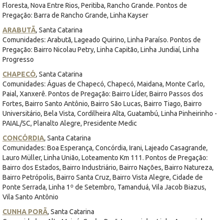
Floresta, Nova Entre Rios, Peritiba, Rancho Grande. Pontos de
Pregação: Barra de Rancho Grande, Linha Kayser
ARABUTÃ
, Santa Catarina
Comunidades: Arabutã, Lageado Quirino, Linha Paraíso. Pontos de
Pregação: Bairro Nicolau Petry, Linha Capitão, Linha Jundiaí, Linha
Progresso
CHAPECÓ
, Santa Catarina
Comunidades: Águas de Chapecó, Chapecó, Maidana, Monte Carlo,
Paial, Xanxerê. Pontos de Pregação: Bairro Líder, Bairro Passos dos
Fortes, Bairro Santo Antônio, Bairro São Lucas, Bairro Tiago, Bairro
Universitário, Bela Vista, Cordilheira Alta, Guatambú, Linha Pinheirinho -
PAIAL/SC, Planalto Alegre, Presidente Medic
CONCÓRDIA
, Santa Catarina
Comunidades: Boa Esperança, Concórdia, Irani, Lajeado Casagrande,
Lauro Müller, Linha União, Loteamento Km 111. Pontos de Pregação:
Bairro dos Estados, Bairro Industriário, Bairro Nações, Bairro Natureza,
Bairro Petrópolis, Bairro Santa Cruz, Bairro Vista Alegre, Cidade de
Ponte Serrada, Linha 1º de Setembro, Tamanduá, Vila Jacob Biazus,
Vila Santo Antônio
CUNHA PORÃ
, Santa Catarina