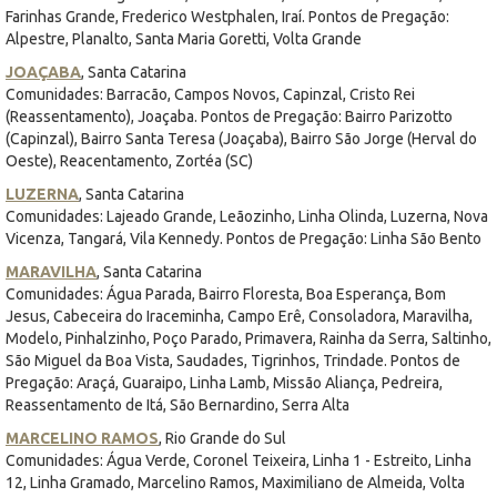
Farinhas Grande, Frederico Westphalen, Iraí. Pontos de Pregação:
Alpestre, Planalto, Santa Maria Goretti, Volta Grande
JOAÇABA
, Santa Catarina
Comunidades: Barracão, Campos Novos, Capinzal, Cristo Rei
(Reassentamento), Joaçaba. Pontos de Pregação: Bairro Parizotto
(Capinzal), Bairro Santa Teresa (Joaçaba), Bairro São Jorge (Herval do
Oeste), Reacentamento, Zortéa (SC)
LUZERNA
, Santa Catarina
Comunidades: Lajeado Grande, Leãozinho, Linha Olinda, Luzerna, Nova
Vicenza, Tangará, Vila Kennedy. Pontos de Pregação: Linha São Bento
MARAVILHA
, Santa Catarina
Comunidades: Água Parada, Bairro Floresta, Boa Esperança, Bom
Jesus, Cabeceira do Iraceminha, Campo Erê, Consoladora, Maravilha,
Modelo, Pinhalzinho, Poço Parado, Primavera, Rainha da Serra, Saltinho,
São Miguel da Boa Vista, Saudades, Tigrinhos, Trindade. Pontos de
Pregação: Araçá, Guaraipo, Linha Lamb, Missão Aliança, Pedreira,
Reassentamento de Itá, São Bernardino, Serra Alta
MARCELINO RAMOS
, Rio Grande do Sul
Comunidades: Água Verde, Coronel Teixeira, Linha 1 - Estreito, Linha
12, Linha Gramado, Marcelino Ramos, Maximiliano de Almeida, Volta