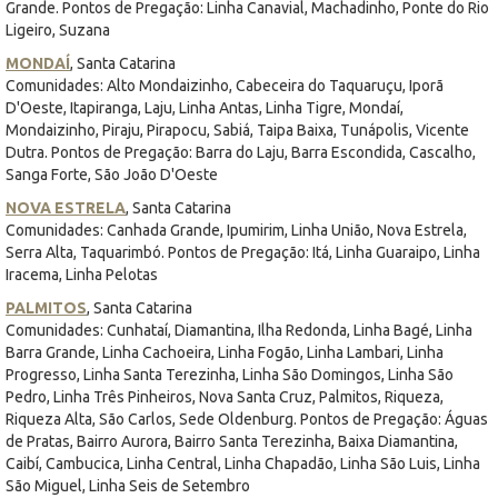
Grande. Pontos de Pregação: Linha Canavial, Machadinho, Ponte do Rio
Ligeiro, Suzana
MONDAÍ
, Santa Catarina
Comunidades: Alto Mondaizinho, Cabeceira do Taquaruçu, Iporã
D'Oeste, Itapiranga, Laju, Linha Antas, Linha Tigre, Mondaí,
Mondaizinho, Piraju, Pirapocu, Sabiá, Taipa Baixa, Tunápolis, Vicente
Dutra. Pontos de Pregação: Barra do Laju, Barra Escondida, Cascalho,
Sanga Forte, São João D'Oeste
NOVA ESTRELA
, Santa Catarina
Comunidades: Canhada Grande, Ipumirim, Linha União, Nova Estrela,
Serra Alta, Taquarimbó. Pontos de Pregação: Itá, Linha Guaraipo, Linha
Iracema, Linha Pelotas
PALMITOS
, Santa Catarina
Comunidades: Cunhataí, Diamantina, Ilha Redonda, Linha Bagé, Linha
Barra Grande, Linha Cachoeira, Linha Fogão, Linha Lambari, Linha
Progresso, Linha Santa Terezinha, Linha São Domingos, Linha São
Pedro, Linha Três Pinheiros, Nova Santa Cruz, Palmitos, Riqueza,
Riqueza Alta, São Carlos, Sede Oldenburg. Pontos de Pregação: Águas
de Pratas, Bairro Aurora, Bairro Santa Terezinha, Baixa Diamantina,
Caibí, Cambucica, Linha Central, Linha Chapadão, Linha São Luis, Linha
São Miguel, Linha Seis de Setembro