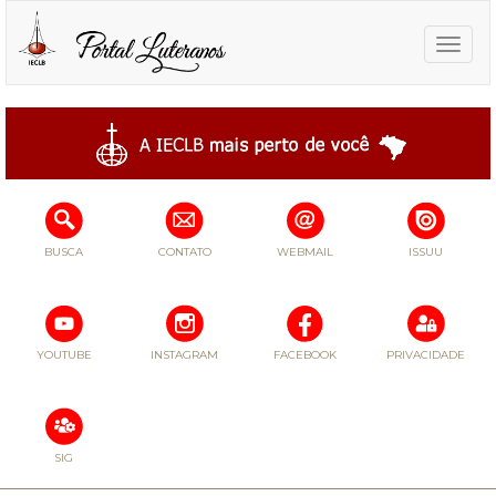
Toggle
naviga
BUSCA
CONTATO
WEBMAIL
ISSUU
YOUTUBE
INSTAGRAM
FACEBOOK
PRIVACIDADE
SIG