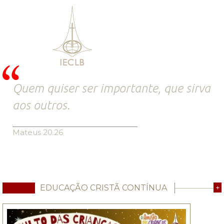
Quem quiser ser importante, que sirva
aos outros.
Mateus 20.26
EDUCAÇÃO CRISTÃ CONTÍNUA
+