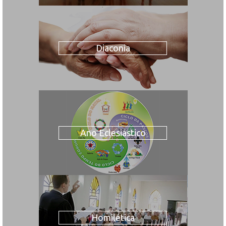
Diaconia
Ano Eclesiástico
Homilética