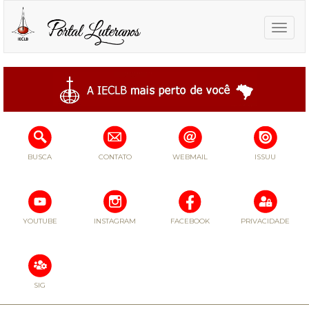
Toggle
naviga
BUSCA
CONTATO
WEBMAIL
ISSUU
YOUTUBE
INSTAGRAM
FACEBOOK
PRIVACIDADE
SIG