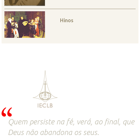
Hinos
Quem persiste na fé, verá, ao final, que
Deus não abandona os seus.