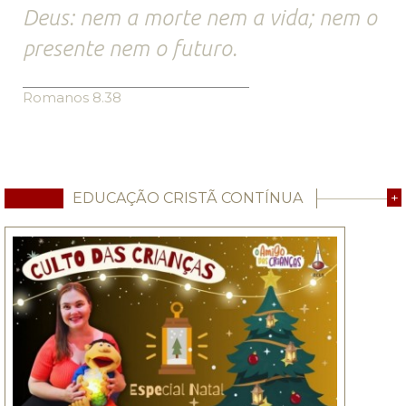
Deus: nem a morte nem a vida; nem o
presente nem o futuro.
Romanos 8.38
EDUCAÇÃO CRISTÃ CONTÍNUA
+