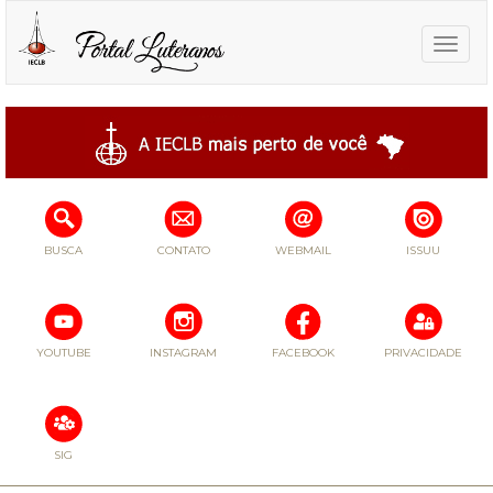
Toggle
naviga
BUSCA
CONTATO
WEBMAIL
ISSUU
YOUTUBE
INSTAGRAM
FACEBOOK
PRIVACIDADE
SIG