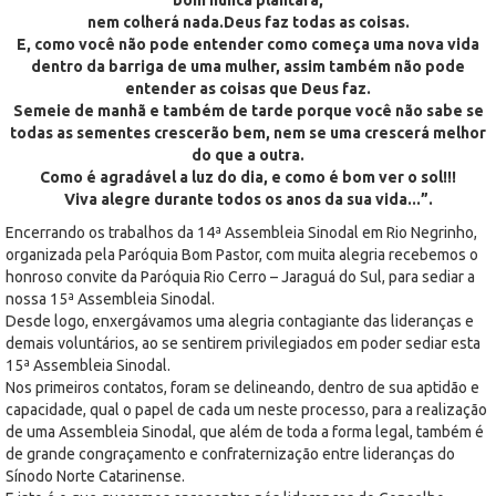
nem colherá nada.Deus faz todas as coisas.
E, como você não pode entender como começa uma nova vida
dentro da barriga de uma mulher, assim também não pode
entender as coisas que Deus faz.
Semeie de manhã e também de tarde porque você não sabe se
todas as sementes crescerão bem, nem se uma crescerá melhor
do que a outra.
Como é agradável a luz do dia, e como é bom ver o sol!!!
Viva alegre durante todos os anos da sua vida...”.
Encerrando os trabalhos da 14ª Assembleia Sinodal em Rio Negrinho,
organizada pela Paróquia Bom Pastor, com muita alegria recebemos o
honroso convite da Paróquia Rio Cerro – Jaraguá do Sul, para sediar a
nossa 15ª Assembleia Sinodal.
Desde logo, enxergávamos uma alegria contagiante das lideranças e
demais voluntários, ao se sentirem privilegiados em poder sediar esta
15ª Assembleia Sinodal.
Nos primeiros contatos, foram se delineando, dentro de sua aptidão e
capacidade, qual o papel de cada um neste processo, para a realização
de uma Assembleia Sinodal, que além de toda a forma legal, também é
de grande congraçamento e confraternização entre lideranças do
Sínodo Norte Catarinense.