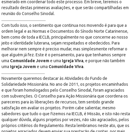
esmerado em coordenar todo este processo. Em breve, teremos o
resultado destas primeiras avaliações, e que serão compartilhadas em
reunião do Conselho Sinodal.
..................................................
Com tudo isso, o sentimento que continua nos movendo é para que a
ordem legal e as Normas e Documentos do Sínodo Norte Catarinense,
bem como de toda a IECLB, principalmente no que concerne ao nosso
jeito e identidade luterana, sejam respeitados e obedecidos. Para
melhorar nem sempre é preciso mudar, mas simplesmente reformar o
que alguém já fez. Este é o pensamento, para que tenhamos sempre
uma
Comunidade Jovem
e uma
Igreja Viva
, e porque não também
uma
Igreja Jovem
e uma
Comunidade Viva
.
.................................................
Novamente queremos destacar às Atividades do Fundo de
Solidariedade Missionária. No ano de 2011, os projetos encaminhados
e que foram homologados pelo Conselho Sinodal, foram agraciados
com subvenções. O Conselho para Ação Missionária que coordena os
pareceres para às liberações de recursos, tem sentido grande
satisfação em avaliar os projetos. Porém cabe salientar, mesmo
sabedores que tudo o que fizemos na IECLB, é Missão, e isto não resta
qualquer dúvida, alguns projetos por vezes, não são agraciados, pelos
próprios critérios do Regulamento. Resta lembramos neste ato, que os
projetos agraciados devem enviar sua prestação de contas, por mais