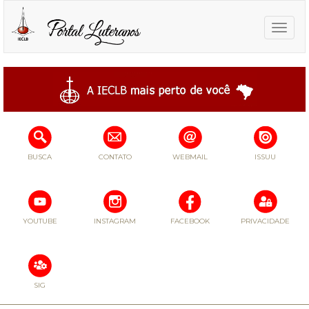
Toggle
naviga
BUSCA
CONTATO
WEBMAIL
ISSUU
YOUTUBE
INSTAGRAM
FACEBOOK
PRIVACIDADE
SIG