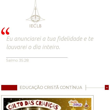
Eu anunciarei a tua fidelidade e te
louvarei o dia inteiro.
Salmo 35.28
EDUCAÇÃO CRISTÃ CONTÍNUA
+