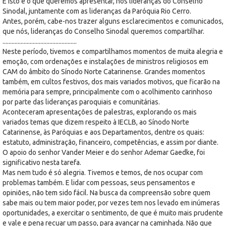
E isto é o que queremos apresentar, nós lideranças do Conselho
Sinodal, juntamente com as lideranças da Paróquia Rio Cerro.
Antes, porém, cabe-nos trazer alguns esclarecimentos e comunicados,
que nós, lideranças do Conselho Sinodal queremos compartilhar.
.................................................
Neste período, tivemos e compartilhamos momentos de muita alegria e
emoção, com ordenações e instalações de ministros religiosos em
CAM do âmbito do Sínodo Norte Catarinense. Grandes momentos
também, em cultos festivos, dos mais variados motivos, que ficarão na
memória para sempre, principalmente com o acolhimento carinhoso
por parte das lideranças paroquiais e comunitárias.
Aconteceram apresentações de palestras, explorando os mais
variados temas que dizem respeito à IECLB, ao Sínodo Norte
Catarinense, às Paróquias e aos Departamentos, dentre os quais:
estatuto, administração, financeiro, competências, e assim por diante.
O apoio do senhor Vander Meier e do senhor Ademar Gaedke, foi
significativo nesta tarefa.
Mas nem tudo é só alegria. Tivemos e temos, de nos ocupar com
problemas também. E lidar com pessoas, seus pensamentos e
opiniões, não tem sido fácil. Na busca da compreensão sobre quem
sabe mais ou tem maior poder, por vezes tem nos levado em inúmeras
oportunidades, a exercitar o sentimento, de que é muito mais prudente
e vale e pena recuar um passo, para avançar na caminhada. Não que