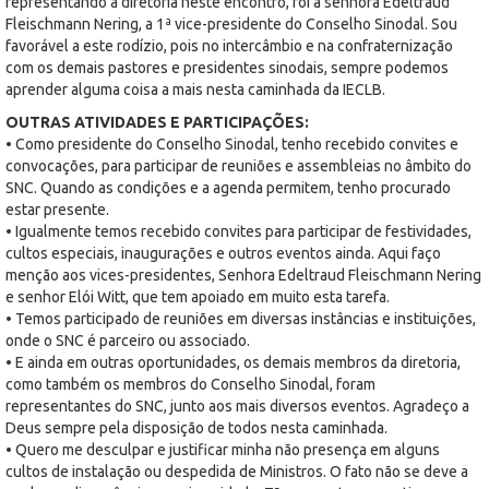
representando a diretoria neste encontro, foi a senhora Edeltraud
Fleischmann Nering, a 1ª vice-presidente do Conselho Sinodal. Sou
favorável a este rodízio, pois no intercâmbio e na confraternização
com os demais pastores e presidentes sinodais, sempre podemos
aprender alguma coisa a mais nesta caminhada da IECLB.
OUTRAS ATIVIDADES E PARTICIPAÇÕES:
• Como presidente do Conselho Sinodal, tenho recebido convites e
convocações, para participar de reuniões e assembleias no âmbito do
SNC. Quando as condições e a agenda permitem, tenho procurado
estar presente.
• Igualmente temos recebido convites para participar de festividades,
cultos especiais, inaugurações e outros eventos ainda. Aqui faço
menção aos vices-presidentes, Senhora Edeltraud Fleischmann Nering
e senhor Elói Witt, que tem apoiado em muito esta tarefa.
• Temos participado de reuniões em diversas instâncias e instituições,
onde o SNC é parceiro ou associado.
• E ainda em outras oportunidades, os demais membros da diretoria,
como também os membros do Conselho Sinodal, foram
representantes do SNC, junto aos mais diversos eventos. Agradeço a
Deus sempre pela disposição de todos nesta caminhada.
• Quero me desculpar e justificar minha não presença em alguns
cultos de instalação ou despedida de Ministros. O fato não se deve a