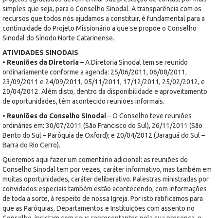
simples que seja, para o Conselho Sinodal. A transparência com os
recursos que todos nós ajudamos a constituir, é fundamental para a
continuidade do Projeto Missionário a que se propõe o Conselho
Sinodal do Sínodo Norte Catarinense.
ATIVIDADES SINODAIS
• Reuniões da Diretoria
– A Diretoria Sinodal tem se reunido
ordinariamente conforme a agenda: 25/06/2011, 06/08/2011,
23/09/2011 e 24/09/2011, 05/11/2011, 17/12/2011, 25/02/2012, e
20/04/2012. Além disto, dentro da disponibilidade e aproveitamento
de oportunidades, têm acontecido reuniões informais.
• Reuniões do Conselho Sinodal
– O Conselho teve reuniões
ordinárias em: 30/07/2011 (São Francisco do Sul), 26/11/2011 (São
Bento do Sul – Paróquia de Oxford); e 20/04/2012 (Jaraguá do Sul –
Barra do Rio Cerro).
Queremos aqui fazer um comentário adicional: as reuniões do
Conselho Sinodal tem por vezes, caráter informativo, mas também em
muitas oportunidades, caráter deliberativo. Palestras ministradas por
convidados especiais também estão acontecendo, com informações
de toda a sorte, à respeito de nossa Igreja. Por isto ratificamos para
que as Paróquias, Departamentos e Instituições com assento no
Conselho, insistam com seus representantes pela sua presença, e