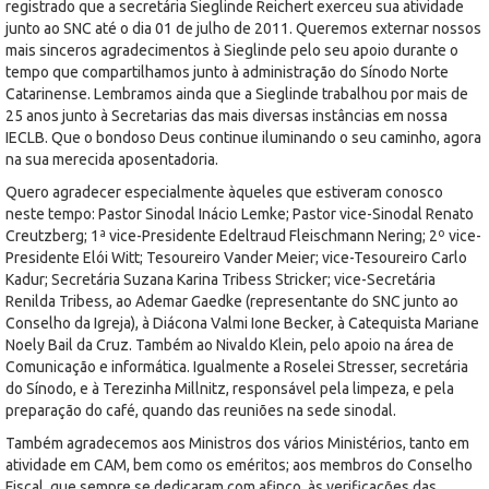
registrado que a secretária Sieglinde Reichert exerceu sua atividade
junto ao SNC até o dia 01 de julho de 2011. Queremos externar nossos
mais sinceros agradecimentos à Sieglinde pelo seu apoio durante o
tempo que compartilhamos junto à administração do Sínodo Norte
Catarinense. Lembramos ainda que a Sieglinde trabalhou por mais de
25 anos junto à Secretarias das mais diversas instâncias em nossa
IECLB. Que o bondoso Deus continue iluminando o seu caminho, agora
na sua merecida aposentadoria.
Quero agradecer especialmente àqueles que estiveram conosco
neste tempo: Pastor Sinodal Inácio Lemke; Pastor vice-Sinodal Renato
Creutzberg; 1ª vice-Presidente Edeltraud Fleischmann Nering; 2º vice-
Presidente Elói Witt; Tesoureiro Vander Meier; vice-Tesoureiro Carlo
Kadur; Secretária Suzana Karina Tribess Stricker; vice-Secretária
Renilda Tribess, ao Ademar Gaedke (representante do SNC junto ao
Conselho da Igreja), à Diácona Valmi Ione Becker, à Catequista Mariane
Noely Bail da Cruz. Também ao Nivaldo Klein, pelo apoio na área de
Comunicação e informática. Igualmente a Roselei Stresser, secretária
do Sínodo, e à Terezinha Millnitz, responsável pela limpeza, e pela
preparação do café, quando das reuniões na sede sinodal.
Também agradecemos aos Ministros dos vários Ministérios, tanto em
atividade em CAM, bem como os eméritos; aos membros do Conselho
Fiscal, que sempre se dedicaram com afinco, às verificações das