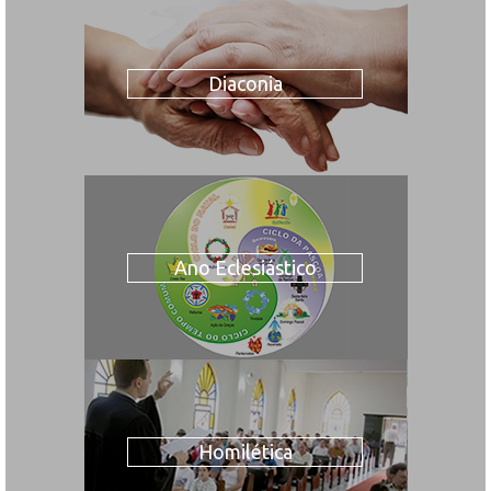
Diaconia
Ano Eclesiástico
Homilética