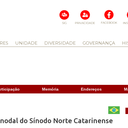
FACEBOOK
SIG
PRIVACIDADE
IN
RES
UNIDADE
DIVERSIDADE
GOVERNANÇA
HI
rticipação
Memória
Endereços
M
nodal do Sínodo Norte Catarinense