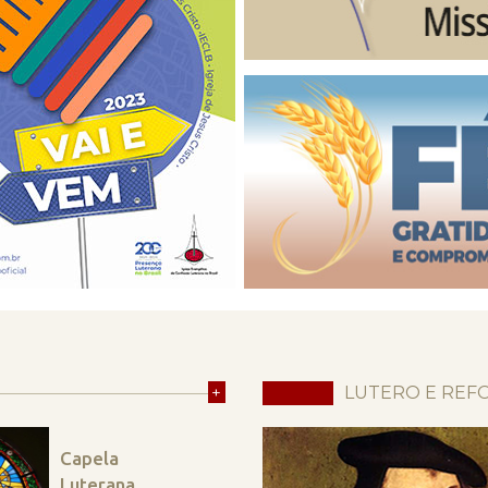
+
LUTERO E REF
Capela
Luterana