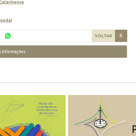
 Catarinense
inodal
VOLTAR
s Informações