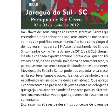
Na Palavra de Deus dirigida ao Profeta Jeremias: “Antes q
entendemo-nos conhecidos por Deus antes de nosso nasci
sermos voz profética neste mundo. Por isso como Corpo d
de nos reunirmos para a 15ª Assembleia Sinodal do Sínodo
Sintonizados com o Tema do ano de 2012 da IECLB chegamo
Desde a chegada experimentamos “Igreja Viva” quando fo
irmãos na fé, na boa comida, na beleza da ornamentação,
paróquias mostrassem o rosto do Sínodo Norte Catarinens
Movidos pelo Espírito Santo, pudemos espantar o cansaço.
um braço, levantamos o outro, fizemos um bamboleio e me
escolhemos um amigo e lhe demos um abraço. Que abraço b
Experimentamos a presença de jovens entre os delegados 
que Igreja Viva acontece onde há espaços para as diferente
Reclamamos muitas vezes que os jovens não assumem comp
comunitária.
Expressamos através de desenhos conceitos de jovens de 