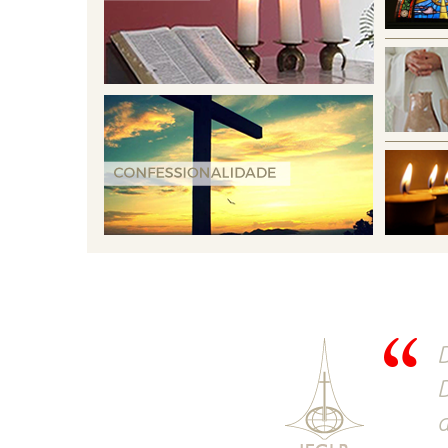
D
D
d