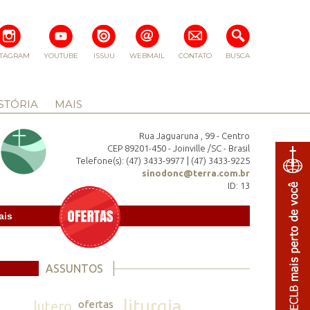
STAGRAM
YOUTUBE
ISSUU
WEBMAIL
CONTATO
BUSCA
STÓRIA
MAIS
Rua Jaguaruna , 99 - Centro
CEP 89201-450 - Joinville /SC - Brasil
Telefone(s): (47) 3433-9977 | (47) 3433-9225
sinodonc@terra.com.br
ID: 13
ais
ASSUNTOS
liturgia
lutero
ofertas