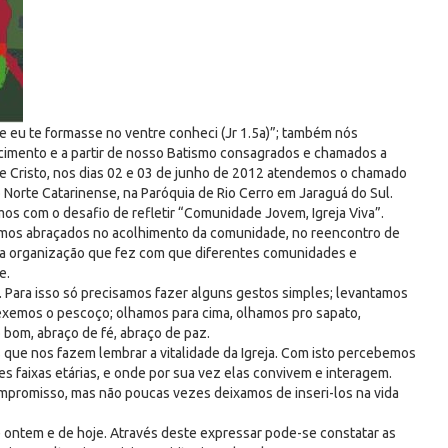
ue eu te formasse no ventre conheci (Jr 1.5a)”; também nós
mento e a partir de nosso Batismo consagrados e chamados a
e Cristo, nos dias 02 e 03 de junho de 2012 atendemos o chamado
 Norte Catarinense, na Paróquia de Rio Cerro em Jaraguá do Sul.
s com o desafio de refletir “Comunidade Jovem, Igreja Viva”.
mos abraçados no acolhimento da comunidade, no reencontro de
 na organização que fez com que diferentes comunidades e
e.
 Para isso só precisamos fazer alguns gestos simples; levantamos
xemos o pescoço; olhamos para cima, olhamos pro sapato,
om, abraço de fé, abraço de paz.
que nos fazem lembrar a vitalidade da Igreja. Com isto percebemos
s faixas etárias, e onde por sua vez elas convivem e interagem.
romisso, mas não poucas vezes deixamos de inseri-los na vida
ontem e de hoje. Através deste expressar pode-se constatar as