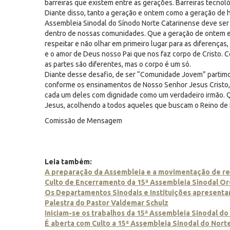
barreiras que existem entre as gerações. Barreiras tecnológi
Diante disso, tanto a geração e ontem como a geração de ho
Assembleia Sinodal do Sínodo Norte Catarinense deve se
dentro de nossas comunidades. Que a geração de ontem e
respeitar e não olhar em primeiro lugar para as diferenças
e o amor de Deus nosso Pai que nos faz corpo de Cristo. 
as partes são diferentes, mas o corpo é um só.
Diante desse desafio, de ser “Comunidade Jovem” partimo
conforme os ensinamentos de Nosso Senhor Jesus Cristo, 
cada um deles com dignidade como um verdadeiro irmão.
Jesus, acolhendo a todos aqueles que buscam o Reino de D
Comissão de Mensagem
Leia também:
A preparação da Assembleia e a movimentação de ret
Culto de Encerramento da 15ª Assembleia Sinodal Or
Os Departamentos Sinodais e Instituições apresenta
Palestra do Pastor Valdemar Schulz
Iniciam-se os trabalhos da 15ª Assembleia Sinodal d
É aberta com Culto a 15ª Assembleia Sinodal do Nort