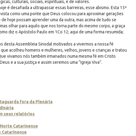
cas, culturais, sociais, espirituais, e de valores.
je é desafiada a ultrapassar essas barreiras, esse abismo. Esta 15ª
r vista como uma ponte que Deus colocou para aproximar gerações
 de hoje possam aprender uma da outra, mas acima de tudo se
, mas olhar para aquilo que nos torna parte do mesmo corpo, a graça
Como diz o Apóstolo Paulo em 1Co 12; aqui de uma forma resumida;
s desta Assembleia Sinodal motivados a vivermos a nossa fé
que acolheu homens e mulheres, velhos, jovens e crianças e tratou
 Que vivamos nós também irmanados numa mesma fé em Cristo
eus e a sua justiça e assim seremos uma “Igreja Viva”.
aguarda fora da Plenária
dinária
m seus relatórios
o Norte Catarinense
e Catarinense