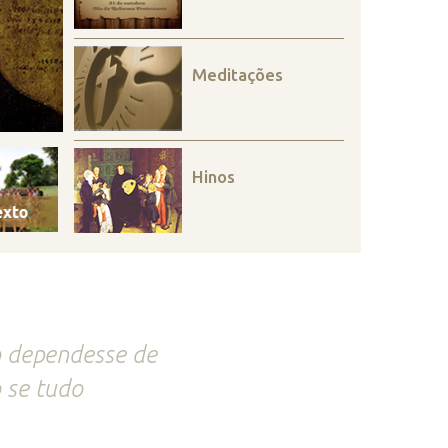
Meditações
Hinos
 dependesse de
 se tudo