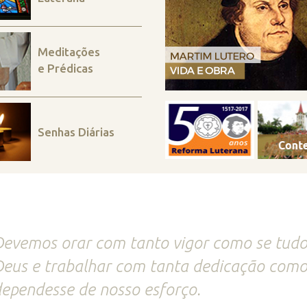
Meditações
e Prédicas
Senhas Diárias
evemos orar com tanto vigor como se tudo
eus e trabalhar com tanta dedicação como
ependesse de nosso esforço.