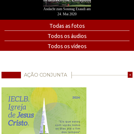
Andacht zum Sonntag Exaudi am
24. Mai 2020
Todas as fotos
Todos os áudios
Todos os vídeos
AÇÃO CONJUNTA
+