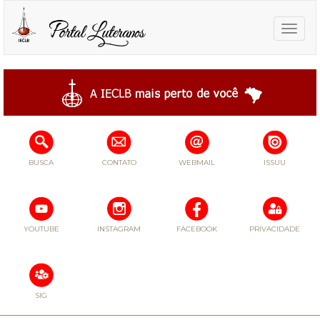
Toggle
naviga
BUSCA
CONTATO
WEBMAIL
ISSUU
YOUTUBE
INSTAGRAM
FACEBOOK
PRIVACIDADE
SIG