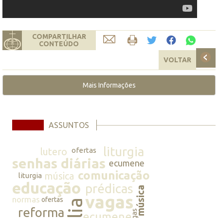
COMPARTILHAR
CONTEÚDO
VOLTAR
Mais Informações
ASSUNTOS
liturgia
lutero
ofertas
senhas diárias
ecumene
comunicação
música
liturgia
educação
prédicas
música
vagas
normas
ofertas
reforma
vagas
ecumene