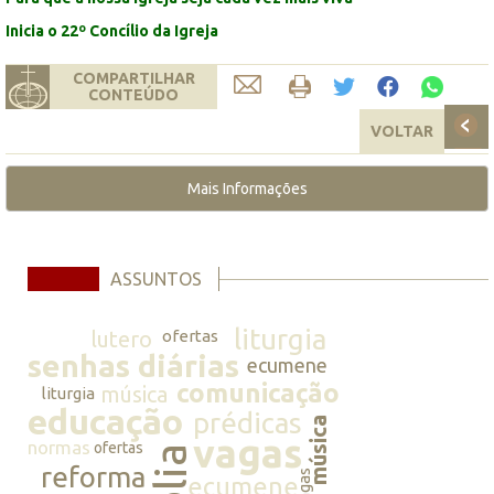
Inicia o 22º Concílio da Igreja
COMPARTILHAR
CONTEÚDO
VOLTAR
Mais Informações
ASSUNTOS
liturgia
lutero
ofertas
senhas diárias
ecumene
comunicação
música
liturgia
educação
prédicas
música
vagas
normas
ofertas
reforma
vagas
ecumene