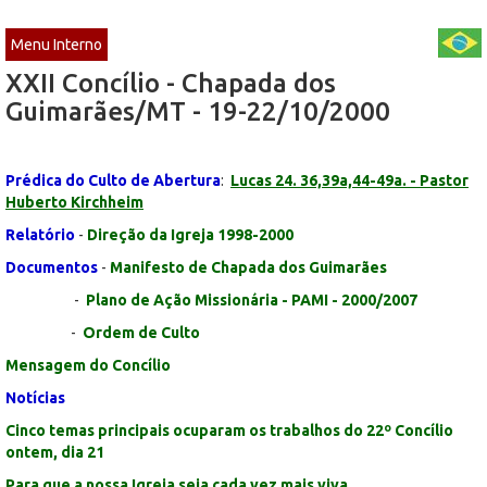
Menu Interno
XXII Concílio - Chapada dos
Guimarães/MT - 19-22/10/2000
Prédica do Culto de Abertura
:
Lucas 24. 36,39a,44-49a. - Pastor
Huberto Kirchheim
Relatório
-
Direção da Igreja 1998-2000
Documentos
-
Manifesto de Chapada dos Guimarães
-
Plano de Ação Missionária - PAMI - 2000/2007
-
Ordem de Culto
Mensagem do Concílio
Notícias
Cinco temas principais ocuparam os trabalhos do 22º Concílio
ontem, dia 21
Para que a nossa Igreja seja cada vez mais viva