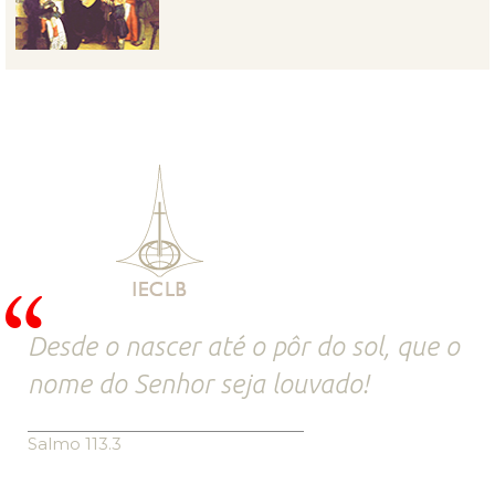
Desde o nascer até o pôr do sol, que o
nome do Senhor seja louvado!
Salmo 113.3