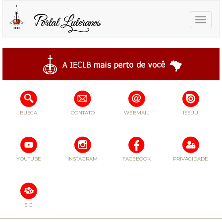
Toggle
naviga
BUSCA
CONTATO
WEBMAIL
ISSUU
YOUTUBE
INSTAGRAM
FACEBOOK
PRIVACIDADE
SIG