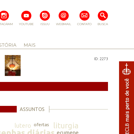
STAGRAM
YOUTUBE
ISSUU
WEBMAIL
CONTATO
BUSCA
STÓRIA
MAIS
ID: 2273
ASSUNTOS
liturgia
lutero
ofertas
senhas diárias
ecumene