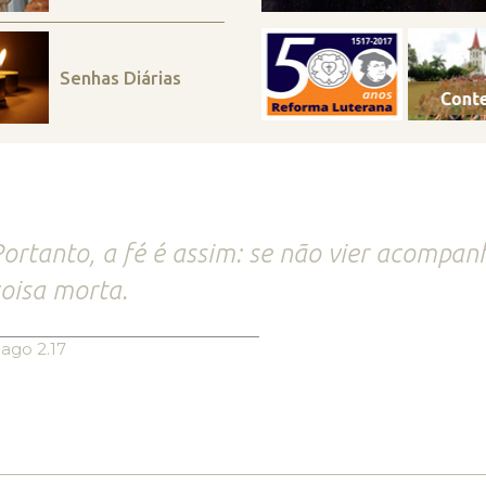
Senhas Diárias
ortanto, a fé é assim: se não vier acompan
oisa morta.
iago 2.17