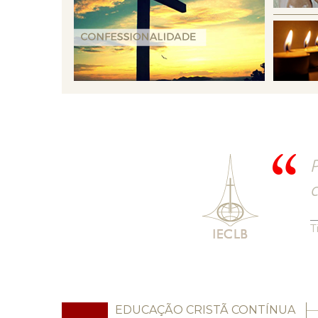
P
c
T
EDUCAÇÃO CRISTÃ CONTÍNUA