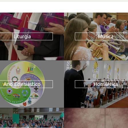
Liturgia
Música
Ano Eclesiástico
Homilética