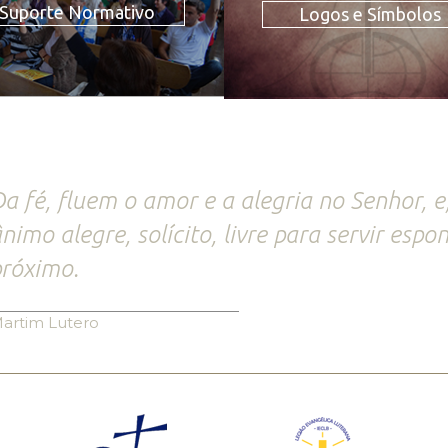
Suporte Normativo
Logos e Símbolos
a fé, fluem o amor e a alegria no Senhor, 
nimo alegre, solícito, livre para servir es
róximo.
artim Lutero