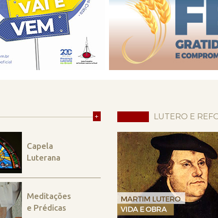
+
LUTERO E REF
Capela
Luterana
Meditações
e Prédicas