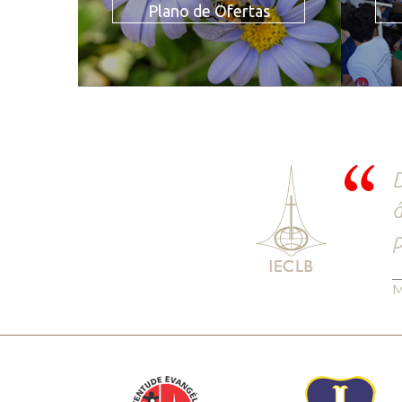
Plano de Ofertas
D
â
p
M