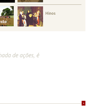
Hinos
hada de ações, é
+