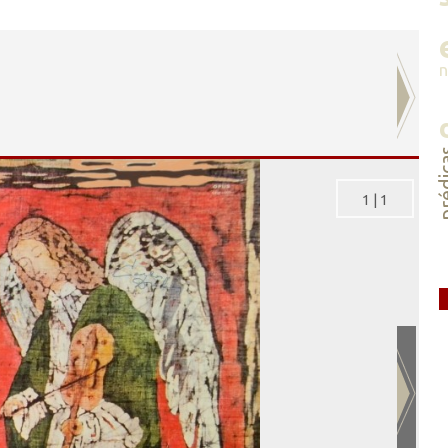
préd
1
|
1