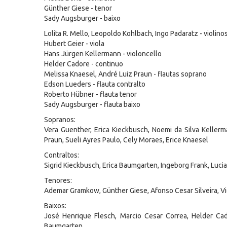
Günther Giese - tenor
Sady Augsburger - baixo
Lolita R. Mello, Leopoldo Kohlbach, Ingo Padaratz - violino
Hubert Geier - viola
Hans Jürgen Kellermann - violoncello
Helder Cadore - continuo
Melissa Knaesel, André Luiz Praun - flautas soprano
Edson Lueders - flauta contralto
Roberto Hübner - flauta tenor
Sady Augsburger - flauta baixo
Sopranos:
Vera Guenther, Erica Kieckbusch, Noemi da Silva Kellerm
Praun, Sueli Ayres Paulo, Cely Moraes, Erice Knaesel
Contraltos:
Sigrid Kieckbusch, Erica Baumgarten, Ingeborg Frank, Luci
Tenores:
Ademar Gramkow, Günther Giese, Afonso Cesar Silveira, Vi
Baixos:
José Henrique Flesch, Marcio Cesar Correa, Helder Cad
Baumgarten