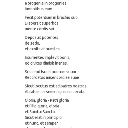
a progenie in progenies
timentibus eum.
Fecit potentiam in brachio suo,
Dispersit superbos
mente cordis sui.
Deposuit potentes
de sede,
et exoltavit humiles.
Esurientes implevit bonis,
ed divites dimisit inanes.
Suscepit Israel puerum suum
Recordatus misericordiae suae
Sicut locutus est ad patres nostros,
Abraham et semini ejus in saecula.
Gloria, gloria - Patri gloria
et Filio gloria, gloria
et Spiritui Sancto.
Sicut erat in principio,
et nunc, et semper,