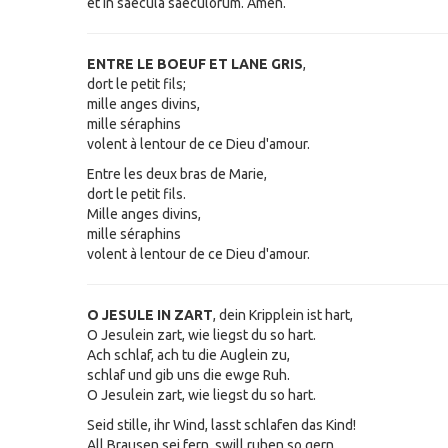
et in saecula saeculorum. Amen.
ENTRE LE BOEUF ET LANE GRIS
,
dort le petit fils;
mille anges divins,
mille séraphins
volent à lentour de ce Dieu d'amour.
Entre les deux bras de Marie,
dort le petit fils.
Mille anges divins,
mille séraphins
volent à lentour de ce Dieu d'amour.
O JESULE IN ZART
, dein Kripplein ist hart,
O Jesulein zart, wie liegst du so hart.
Ach schlaf, ach tu die Auglein zu,
schlaf und gib uns die ewge Ruh.
O Jesulein zart, wie liegst du so hart.
Seid stille, ihr Wind, lasst schlafen das Kind!
All Brausen sei fern, swill ruhen so gern.