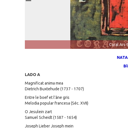
Coral Ars 
NATA
B
LADO A
Magnificat anima mea
Dietrich Buxtehude (1737 - 1707)
Entre le boef et l'âne gris
Melodia popular francesa (Séc. XVII)
O Jesulein zart
Samuel Scheidt (1587 - 1654)
Joseph Lieber Joseph mein