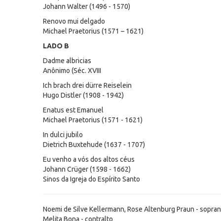
Johann Walter (1496 - 1570)
Renovo mui delgado
Michael Praetorius (1571 – 1621)
LADO B
Dadme albricias
Anônimo (Séc. XVIII
Ich brach drei dürre Reiselein
Hugo Distler (1908 - 1942)
Enatus est Emanuel
Michael Praetorius (1571 - 1621)
In dulci jubilo
Dietrich Buxtehude (1637 - 1707)
Eu venho a vós dos altos céus
Johann Crüger (1598 - 1662)
Sinos da Igreja do Espírito Santo
Noemi de Silve Kellermann, Rose Altenburg Praun - sopra
Melita Bona - contralto