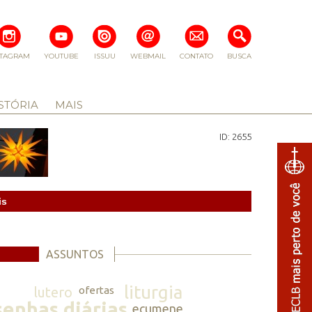
STAGRAM
YOUTUBE
ISSUU
WEBMAIL
CONTATO
BUSCA
STÓRIA
MAIS
ID: 2655
is
ASSUNTOS
liturgia
lutero
ofertas
senhas diárias
ecumene