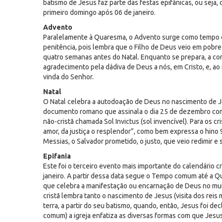
batismo de Jesus faz parte das festas epifânicas, ou seja
primeiro domingo após 06 de janeiro.
Advento
Paralelamente à Quaresma, o Advento surge como tempo de
penitência, pois lembra que o Filho de Deus veio em pobrez
quatro semanas antes do Natal. Enquanto se prepara, a com
agradecimento pela dádiva de Deus a nós, em Cristo, e, ao
vinda do Senhor.
Natal
O Natal celebra a autodoação de Deus no nascimento de Je
documento romano que assinala o dia 25 de dezembro como
não-cristã chamada Sol Invictus (sol invencível). Para os cri
amor, da justiça o resplendor”, como bem expressa o hino 9
Messias, o Salvador prometido, o justo, que veio redimir e 
Epifania
Este foi o terceiro evento mais importante do calendário c
janeiro. A partir dessa data segue o Tempo comum até a Q
que celebra a manifestação ou encarnação de Deus no mun
cristã lembra tanto o nascimento de Jesus (visita dos rei
terra, a partir do seu batismo, quando, então, Jesus foi 
comum) a igreja enfatiza as diversas formas com que Jesu