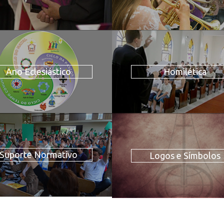
Ano Eclesiástico
Homilética
Suporte Normativo
Logos e Símbolos