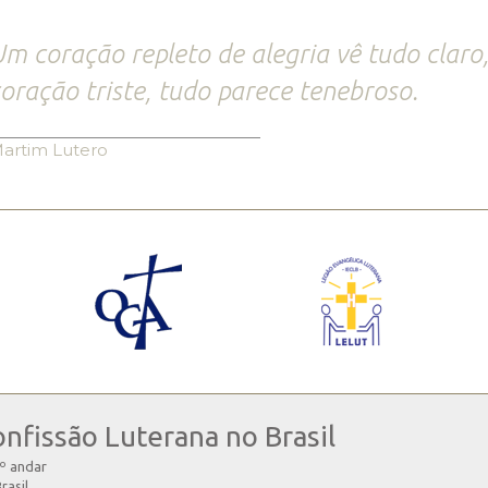
m coração repleto de alegria vê tudo claro
oração triste, tudo parece tenebroso.
artim Lutero
onfissão Luterana no Brasil
4º andar
rasil