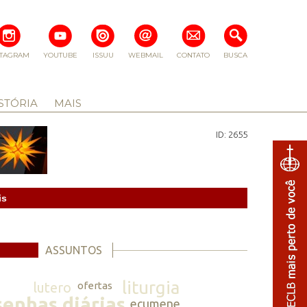
STAGRAM
YOUTUBE
ISSUU
WEBMAIL
CONTATO
BUSCA
STÓRIA
MAIS
ID: 2655
is
ASSUNTOS
liturgia
lutero
ofertas
senhas diárias
ecumene