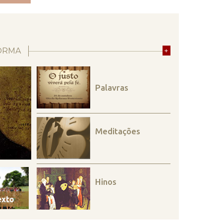
ORMA
+
Palavras
Meditações
Hinos