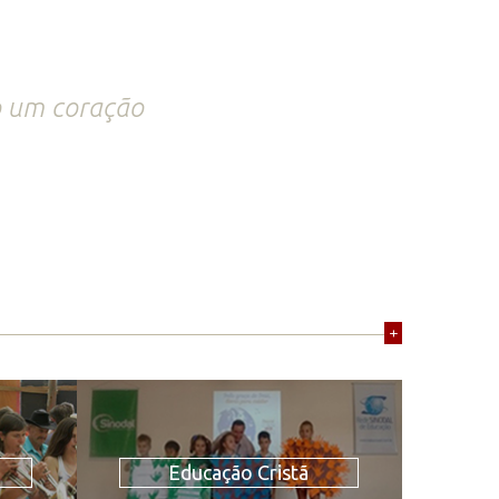
o um coração
+
Educação Cristã