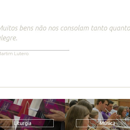
uitos bens não nos consolam tanto quant
legre.
artim Lutero
Liturgia
Música