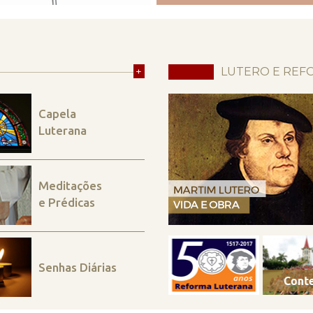
+
LUTERO E REF
Capela
Luterana
Meditações
e Prédicas
Senhas Diárias