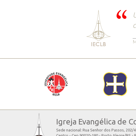
U
c
M
Igreja Evangélica de C
Sede nacional: Rua Senhor dos Passos, 202/
Centro - Cep 90020-180 - Porto Alegre/RS - B