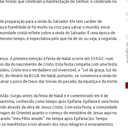
, das festas que celebram a manifestação do Senhor; é celebrado no
 preparação para a vinda do Salvador. Ele tem caráter de
a e humildade (e foi morto na cruz para salvar o mundo). Inicia
unidade cristã reflete sobre a vinda do Salvador. É uma época de
 mesmo tempo, é expectativa pelo que há de vir, ou seja, a segunda
préd
sus. A primeira menção à festa de Natal ocorre em 354 d.C. num
 dia do nascimento de Cristo. Esta festa competia com uma festa
stãos, Cristo era o verdadeiro sol invencível, o “sol da graça, luz do
2, do Hinário da IECLB. No Natal, portanto, se comemora a vinda do
salvar o povo de Deus das trevas do pecado, da injustiça e da morte.
ristão. Surgiu antes da festa de Natal e é comemorado em 6 de
uaresma, conhecido como tempo após Epifania. Epifania é uma festa
do através da obra de Jesus Cristo. Com esta festa, a comunidade
s magos do Oriente) quanto o começo do ministério de Jesus aqui na
declarado “meu Filho amado”. No tempo após Epifania (ou Tempo
s se manifestou a nós através dos seus milagres e ensinamentos