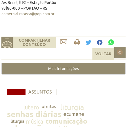
Av. Brasil, ll92 – Estação Portão
93l80-000 – PORTÃO – RS
comercial.rapeca@pop.com.br
COMPARTILHAR
CONTEÚDO
VOLTAR
Mais Informações
ASSUNTOS
liturgia
lutero
ofertas
senhas diárias
ecumene
comunicação
música
liturgia