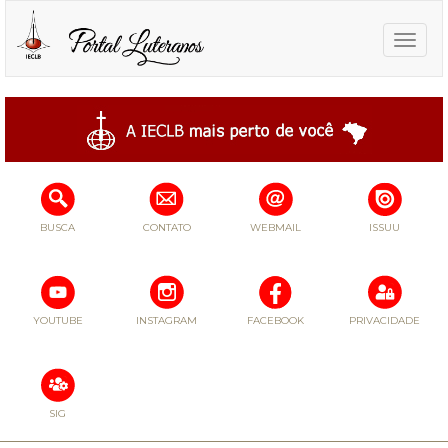
Toggle
naviga
BUSCA
CONTATO
WEBMAIL
ISSUU
YOUTUBE
INSTAGRAM
FACEBOOK
PRIVACIDADE
SIG