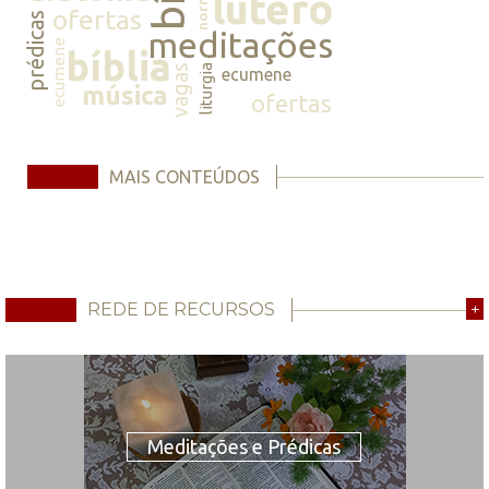
normas
lutero
ofertas
prédicas
meditações
ecumene
bíblia
vagas
liturgia
ecumene
música
ofertas
MAIS CONTEÚDOS
REDE DE RECURSOS
+
Meditações e Prédicas