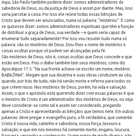
Aqui, São Paulo também poderia dizer: somos administradores da
sabedoria de Deus, ou da justiça de Deus e assim por diante. Mas, isso
seria parcelar a coisa. Por isso ele reúne todas essas bênçãos de
Cristo que devem ser anunciados, numa só palavra: “mistérios”. É como
se quisesse dizer: somos administradores espirituais que têm a função
de distribuir a graça de Deus, sua verdade – e quem seria capaz de
enumerar tudo separadamente? Por isso vou resumir tudo numa só
palavra: são os mistérios de Deus. Dou-lhes o nome de mistérios e
coisas ocultas porque só podem ser alcançadas pela fé.
São mistérios de Deus, isto é, coisas ocultas que Deus concede e que
estão em Deus. Pois o diabo também tem seus mistérios, como diz
Apocalipse 17.5: “Na sua fronte achava-se escrito um nome, mistério:
BABILÔNIA”. Alegam que sua doutrina e suas obras conduzem ao céu,
quando, por trás de tudo, não há senão morte e inferno para todos os
que crêem nisso. Nos mistérios de Deus, porém, há vida e salvação.
Assim, o que o apóstolo está querendo dizer com essas palavras é que
o ministro de Cristo é um administrador dos mistérios de Deus, ou seja:
deve considerar-se como tal e assim ser considerado, pregando
apenas a Cristo e apresentando as bênçãos que temos nele. Em outras
palavras: deve pregar o evangelho puro, a fé verdadeira, que somente
Cristo é nossa vida, caminho e sabedoria, nossa força, tesouro e
salvação; e que em nós mesmos há somente morte, engano, loucura,
fraqueza, vergonha e condenação. Quem prega de modo diverso, não