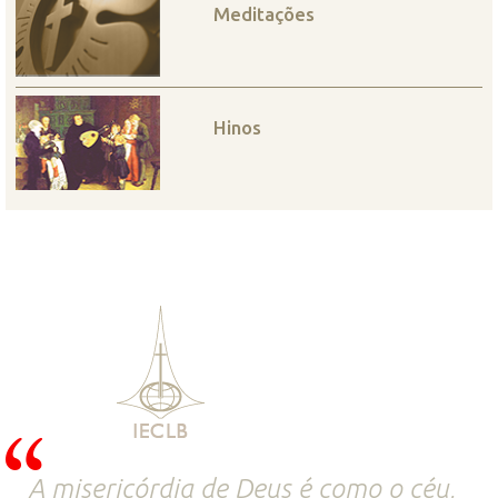
Meditações
Hinos
A misericórdia de Deus é como o céu,