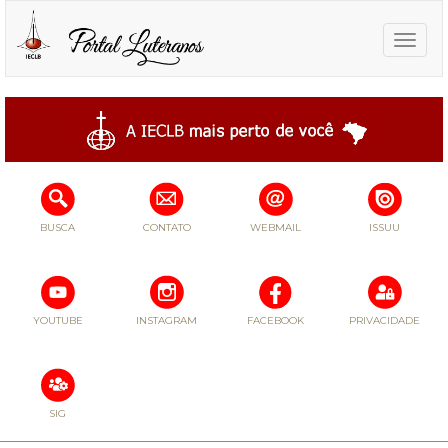
Toggle
naviga
BUSCA
CONTATO
WEBMAIL
ISSUU
YOUTUBE
INSTAGRAM
FACEBOOK
PRIVACIDADE
SIG