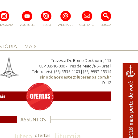
STAGRAM
YOUTUBE
ISSUU
WEBMAIL
CONTATO
BUSCA
STÓRIA
MAIS
Travessa Dr. Bruno Dockhorn , 113
CEP 98910-000 - Três de Maio /RS - Brasil
Telefone(s): (55) 3535-1103 | (55) 9997-25314
sinodonoroeste@luteranos.com.br
ID: 12
ais
ASSUNTOS
liturgia
lutero
ofertas