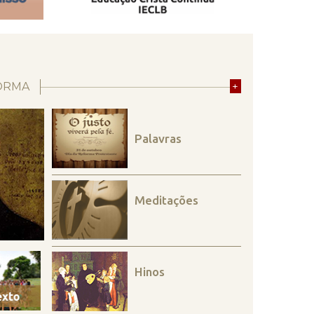
ORMA
+
Palavras
Meditações
Hinos