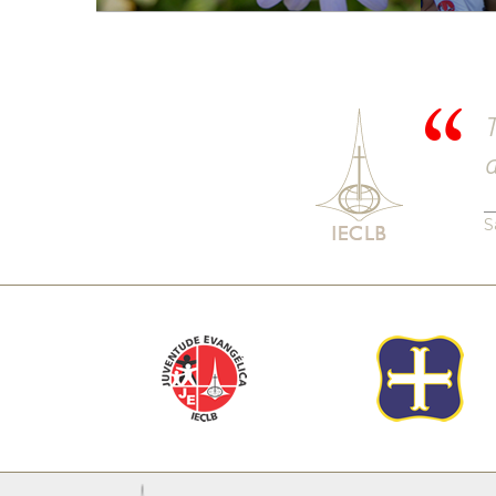
T
a
S