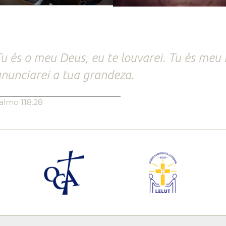
u és o meu Deus, eu te louvarei. Tu és meu 
nunciarei a tua grandeza.
almo 118.28