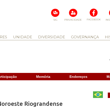
FACEBOOK
SIG
PRIVACIDADE
IN
RES
UNIDADE
DIVERSIDADE
GOVERNANÇA
HI
rticipação
Memória
Endereços
M
 Noroeste Riograndense