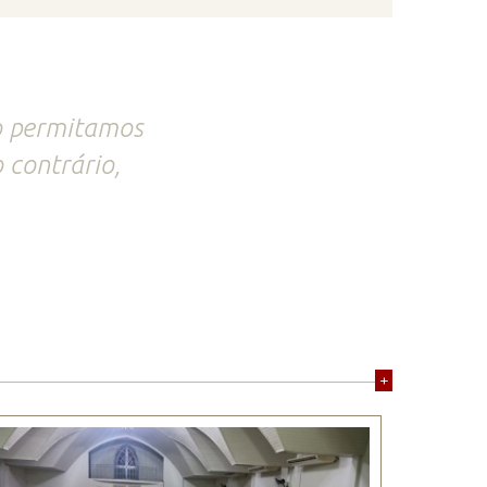
ão permitamos
 contrário,
+