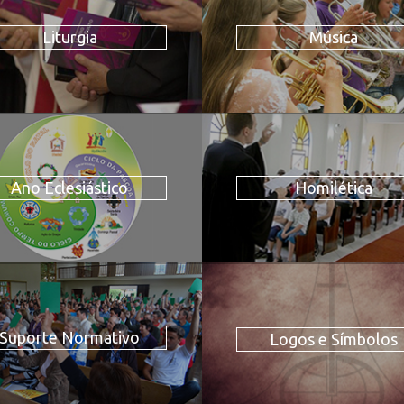
Liturgia
Música
Ano Eclesiástico
Homilética
Suporte Normativo
Logos e Símbolos