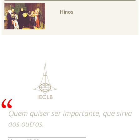
Hinos
Quem quiser ser importante, que sirva
aos outros.