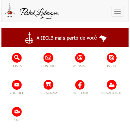
Toggle
naviga
BUSCA
CONTATO
WEBMAIL
ISSUU
YOUTUBE
INSTAGRAM
FACEBOOK
PRIVACIDADE
SIG