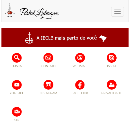
Toggle
naviga
BUSCA
CONTATO
WEBMAIL
ISSUU
YOUTUBE
INSTAGRAM
FACEBOOK
PRIVACIDADE
SIG