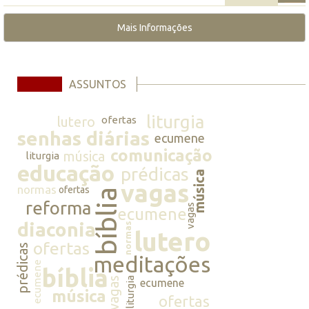
Mais Informações
ASSUNTOS
liturgia
lutero
ofertas
senhas diárias
ecumene
comunicação
música
liturgia
educação
prédicas
música
vagas
normas
ofertas
bíblia
reforma
vagas
ecumene
diaconia
normas
lutero
ofertas
prédicas
meditações
ecumene
bíblia
vagas
liturgia
ecumene
música
ofertas