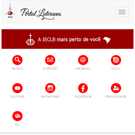
Toggle
naviga
BUSCA
CONTATO
WEBMAIL
ISSUU
YOUTUBE
INSTAGRAM
FACEBOOK
PRIVACIDADE
SIG