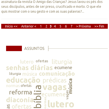
assinatura da revista O Amigo das Crianças? Jesus lavou os pés dos
seus discípulos, antes de ser preso, crucificado e morto. O que ele
quis mostrar com o seu gesto e com as suas palavras?...
Início <<
Anterior <
1
2
3
4
5
6
7
> Próxima
>> Fim
ASSUNTOS
liturgia
lutero
ofertas
senhas diárias
ecumene
comunicação
música
liturgia
educação
prédicas
música
vagas
normas
ofertas
bíblia
reforma
vagas
ecumene
diaconia
normas
lutero
ofertas