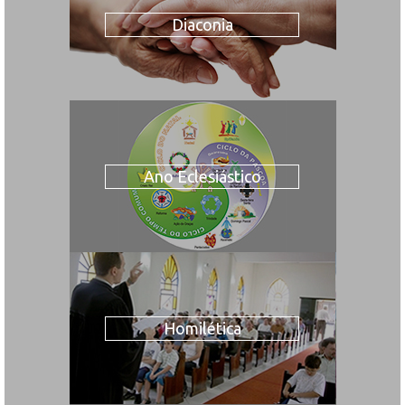
Diaconia
Ano Eclesiástico
Homilética