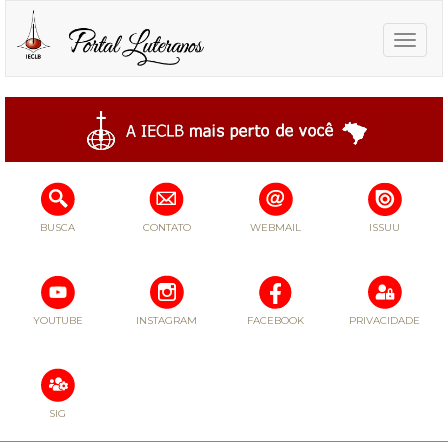
Toggle
naviga
BUSCA
CONTATO
WEBMAIL
ISSUU
YOUTUBE
INSTAGRAM
FACEBOOK
PRIVACIDADE
SIG