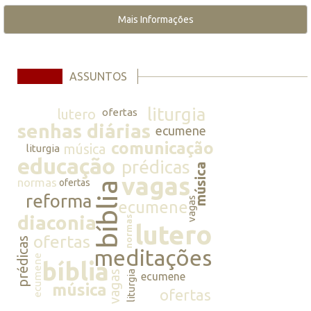
Mais Informações
ASSUNTOS
liturgia
lutero
ofertas
senhas diárias
ecumene
comunicação
música
liturgia
educação
prédicas
música
vagas
normas
ofertas
bíblia
reforma
vagas
ecumene
diaconia
normas
lutero
ofertas
prédicas
meditações
ecumene
bíblia
vagas
liturgia
ecumene
música
ofertas