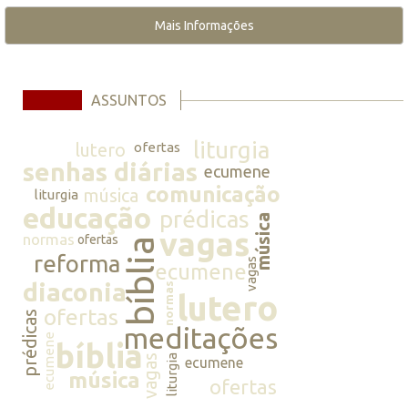
Mais Informações
ASSUNTOS
liturgia
lutero
ofertas
senhas diárias
ecumene
comunicação
música
liturgia
educação
prédicas
música
vagas
normas
ofertas
bíblia
reforma
vagas
ecumene
diaconia
normas
lutero
ofertas
prédicas
meditações
ecumene
bíblia
vagas
liturgia
ecumene
música
ofertas