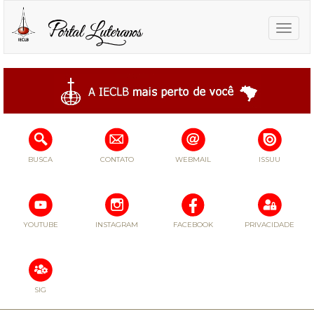
Toggle
naviga
BUSCA
CONTATO
WEBMAIL
ISSUU
YOUTUBE
INSTAGRAM
FACEBOOK
PRIVACIDADE
SIG