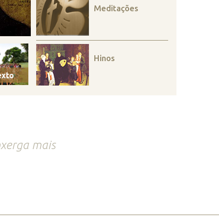
Meditações
Hinos
nxerga mais