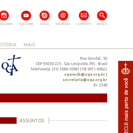
STAGRAM
YOUTUBE
ISSUU
WEBMAIL
CONTATO
BUSCA
STÓRIA
MAIS
Rua Sinodal , 50
CEP 93030-225 - São Leopoldo /RS - Brasil
Telefone(s): (51) 3589-1098 | (19) 9971-69022
ogaieclb@oga.org.br |
secretaria@oga.org.br
ID: 2548
ASSUNTOS