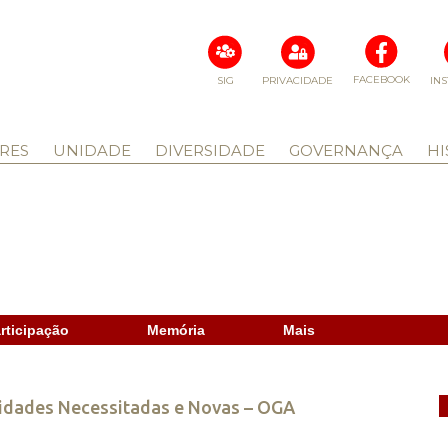
FACEBOOK
SIG
PRIVACIDADE
IN
RES
UNIDADE
DIVERSIDADE
GOVERNANÇA
HI
rticipação
Memória
Mais
nidades Necessitadas e Novas – OGA