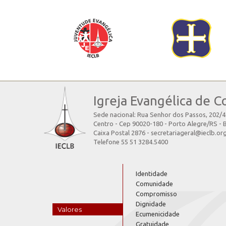
Igreja Evangélica de C
Sede nacional: Rua Senhor dos Passos, 202/
Centro - Cep 90020-180 - Porto Alegre/RS - B
Caixa Postal 2876 - secretariageral@ieclb.or
Telefone 55 51 3284.5400
Identidade
Comunidade
Compromisso
Dignidade
Valores
Ecumenicidade
Gratuidade