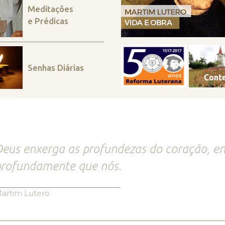
Meditações
e Prédicas
Senhas Diárias
eus enxerga as profundezas do coração, e
rofundamente que nós.
artim Lutero