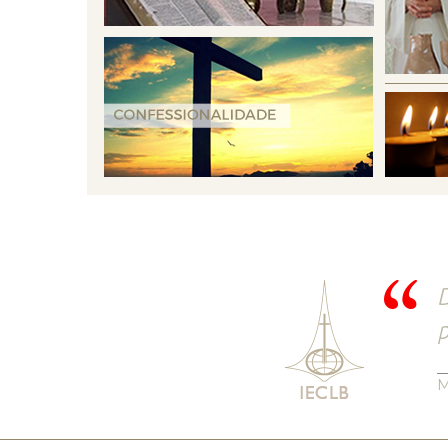
D
p
M