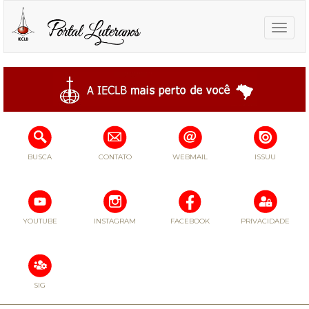
Toggle
naviga
BUSCA
CONTATO
WEBMAIL
ISSUU
YOUTUBE
INSTAGRAM
FACEBOOK
PRIVACIDADE
SIG