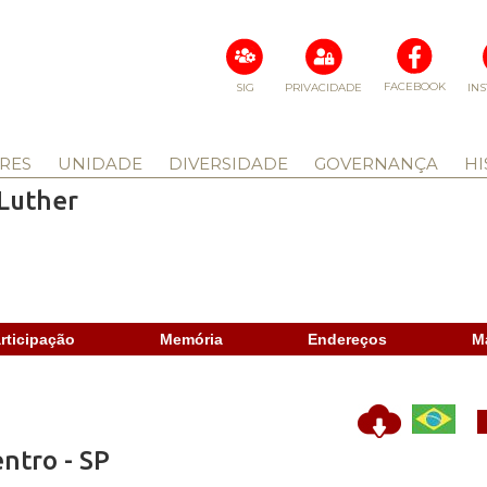
FACEBOOK
SIG
PRIVACIDADE
IN
RES
UNIDADE
DIVERSIDADE
GOVERNANÇA
HI
 Luther
rticipação
Memória
Endereços
M
ntro - SP