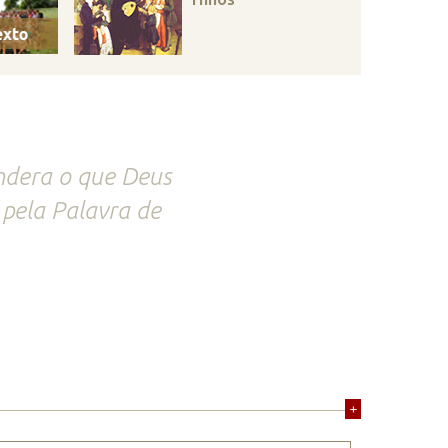
ndera o que Deus
 pela Palavra de
+