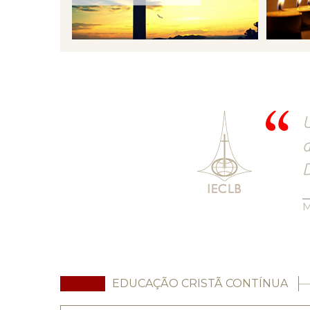
U
d
D
M
EDUCAÇÃO CRISTÃ CONTÍNUA