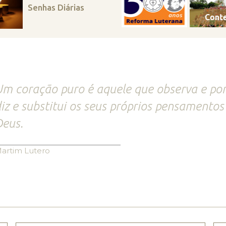
Senhas Diárias
m coração puro é aquele que observa e po
iz e substitui os seus próprios pensamentos
eus.
artim Lutero