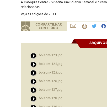
A Paróquia Centro - SP edita um Boletim Semanal e o re
relacionadas.
Veja as edições de 2011.
COMPARTILHAR
CONTEÚDO
ARQUIVO
boletim-123.jpg
boletim-124.jpg
boletim-125.jpg
boletim-126.jpg
boletim-127.jpg
boletim-128.jpg
boletim-129.jpg