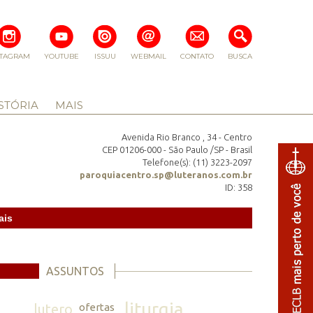
STAGRAM
YOUTUBE
ISSUU
WEBMAIL
CONTATO
BUSCA
STÓRIA
MAIS
Avenida Rio Branco , 34 - Centro
CEP 01206-000 - São Paulo /SP - Brasil
Telefone(s): (11) 3223-2097
paroquiacentro.sp@luteranos.com.br
ID: 358
ais
ASSUNTOS
liturgia
lutero
ofertas