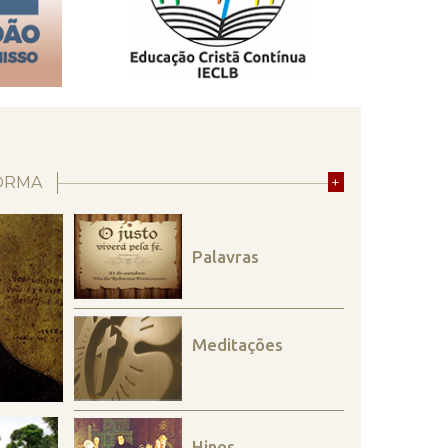
ORMA
+
Palavras
Meditações
Hinos