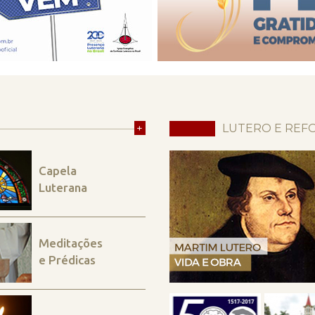
+
LUTERO E REF
Capela
Luterana
Meditações
e Prédicas