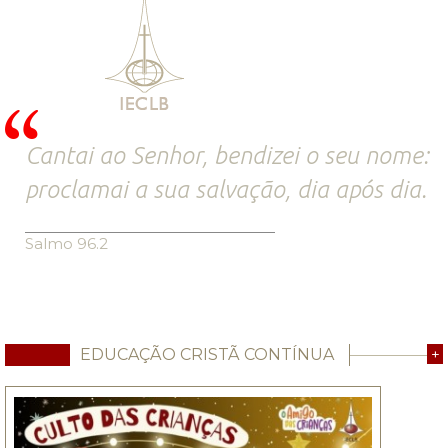
Cantai ao Senhor, bendizei o seu nome:
proclamai a sua salvação, dia após dia.
Salmo 96.2
EDUCAÇÃO CRISTÃ CONTÍNUA
+