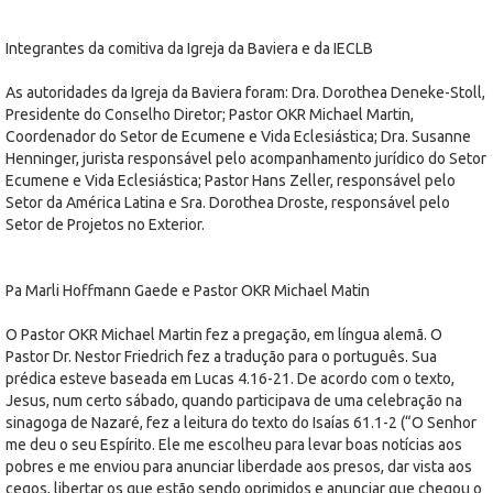
Integrantes da comitiva da Igreja da Baviera e da IECLB
As autoridades da Igreja da Baviera foram: Dra. Dorothea Deneke-Stoll,
Presidente do Conselho Diretor; Pastor OKR Michael Martin,
Coordenador do Setor de Ecumene e Vida Eclesiástica; Dra. Susanne
Henninger, jurista responsável pelo acompanhamento jurídico do Setor
Ecumene e Vida Eclesiástica; Pastor Hans Zeller, responsável pelo
Setor da América Latina e Sra. Dorothea Droste, responsável pelo
Setor de Projetos no Exterior.
Pa Marli Hoffmann Gaede e Pastor OKR Michael Matin
O Pastor OKR Michael Martin fez a pregação, em língua alemã. O
Pastor Dr. Nestor Friedrich fez a tradução para o português. Sua
prédica esteve baseada em Lucas 4.16-21. De acordo com o texto,
Jesus, num certo sábado, quando participava de uma celebração na
sinagoga de Nazaré, fez a leitura do texto do Isaías 61.1-2 (“O Senhor
me deu o seu Espírito. Ele me escolheu para levar boas notícias aos
pobres e me enviou para anunciar liberdade aos presos, dar vista aos
cegos, libertar os que estão sendo oprimidos e anunciar que chegou o