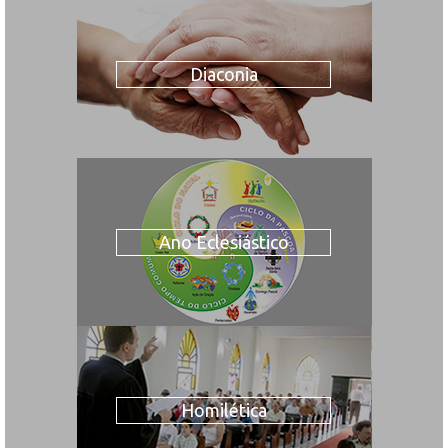
Diaconia
Ano Eclesiástico
Homilética