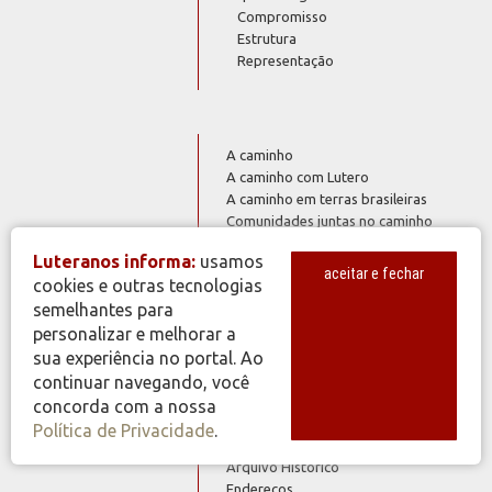
Compromisso
Estrutura
Representação
A caminho
A caminho com Lutero
A caminho em terras brasileiras
Comunidades juntas no caminho
Nuvem de testemunhas
História
Luteranos informa:
usamos
Organizações em retrospectiva
aceitar e fechar
cookies e outras tecnologias
Resgates
semelhantes para
200 Anos de Presença Luterana no
Brasil
personalizar e melhorar a
Jubileu dos 500 Anos da Reforma
sua experiência no portal. Ao
continuar navegando, você
concorda com a nossa
Política de Privacidade
.
Capela luterana
Arquivo Histórico
Endereços