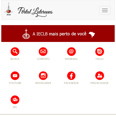
Toggle
naviga
BUSCA
CONTATO
WEBMAIL
ISSUU
YOUTUBE
INSTAGRAM
FACEBOOK
PRIVACIDADE
SIG