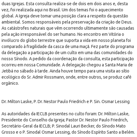
duas Igrejas. Esta consulta realiza-se de dois em dois anos e, desta
vez, foi realizada aqui no Brasil. Um dos temas foi o aquecimento
global. A Igreja deve tomar uma posição clara a respeito da questão
ambiental. Somos responsáveis pela preservação da criação de Deus.
As catástrofes naturais que vêm ocorrendo ultimamente são causadas
pela ação irresponsável do ser humano. No encontro em Vitória o
invólucro do globo terrestre que suporta a vida em nosso planeta foi
comparado à fragilidade da casca de uma maçã. Fez parte do programa
da delegação a participação de um culto em uma das comunidades do
nosso Sínodo. A pedido da coordenação da consulta, esta participação
ocorreu em nossa Comunidade. A delegação chegou a Santa Maria de
Jetibá no sábado à tarde. Ainda houve tempo para uma visita ao sítio
ecológico do Sr. Admir Rossmann, onde, entre outros, se produz café
orgânico.
Dr. Milton Laske, P. Dr. Nestor Paulo Friedrich e P. Sin. Osmar Lessing
As autoridades da IECLB presentes no culto foram: Dr. Milton Laske,
Presidente do Conselho da Igreja; Pastor Dr. Nestor Paulo Friedrich,
Secretário-Geral da IECLB; P. Sinodal Lauri Becker, do Sínodo Mato
Grosso e o P. Sinodal Osmar Lessing, do Sínodo Espírito Santo a Belém.