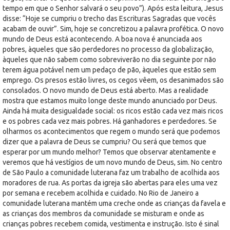
tempo em que o Senhor salvará o seu povo”). Após esta leitura, Jesus
disse: “Hoje se cumpriu o trecho das Escrituras Sagradas que vocês
acabam de ouvir”. Sim, hoje se concretizou a palavra profética. O novo
mundo de Deus está acontecendo. A boa nova é anunciada aos
pobres, àqueles que são perdedores no processo da globalização,
àqueles que não sabem como sobreviverão no dia seguinte por não
terem água potável nem um pedaço de pão, àqueles que estão sem
emprego. Os presos estão livres, os cegos vêem, os desanimados são
consolados. O novo mundo de Deus está aberto. Mas a realidade
mostra que estamos muito longe deste mundo anunciado por Deus.
Ainda há muita desigualdade social: os ricos estão cada vez mais ricos
e os pobres cada vez mais pobres. Há ganhadores e perdedores. Se
olharmos os acontecimentos que regem o mundo será que podemos
dizer que a palavra de Deus se cumpriu? Ou será que temos que
esperar por um mundo melhor? Temos que observar atentamente e
veremos que há vestígios de um novo mundo de Deus, sim. No centro
de São Paulo a comunidade luterana faz um trabalho de acolhida aos
moradores de rua. As portas da igreja são abertas para eles uma vez
por semana e recebem acolhida e cuidado. No Rio de Janeiro a
comunidade luterana mantém uma creche onde as crianças da favela e
as crianças dos membros da comunidade se misturam e onde as
crianças pobres recebem comida, vestimenta e instrução. Isto é sinal