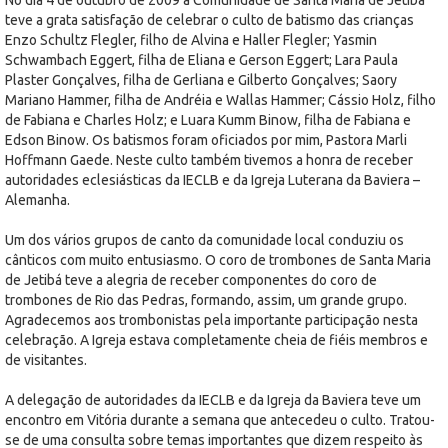
teve a grata satisfação de celebrar o culto de batismo das crianças
Enzo Schultz Flegler, filho de Alvina e Haller Flegler; Yasmin
Schwambach Eggert, filha de Eliana e Gerson Eggert; Lara Paula
Plaster Gonçalves, filha de Gerliana e Gilberto Gonçalves; Saory
Mariano Hammer, filha de Andréia e Wallas Hammer; Cássio Holz, filho
de Fabiana e Charles Holz; e Luara Kumm Binow, filha de Fabiana e
Edson Binow. Os batismos foram oficiados por mim, Pastora Marli
Hoffmann Gaede. Neste culto também tivemos a honra de receber
autoridades eclesiásticas da IECLB e da Igreja Luterana da Baviera –
Alemanha.
Um dos vários grupos de canto da comunidade local conduziu os
cânticos com muito entusiasmo. O coro de trombones de Santa Maria
de Jetibá teve a alegria de receber componentes do coro de
trombones de Rio das Pedras, formando, assim, um grande grupo.
Agradecemos aos trombonistas pela importante participação nesta
celebração. A Igreja estava completamente cheia de fiéis membros e
de visitantes.
A delegação de autoridades da IECLB e da Igreja da Baviera teve um
encontro em Vitória durante a semana que antecedeu o culto. Tratou-
se de uma consulta sobre temas importantes que dizem respeito às