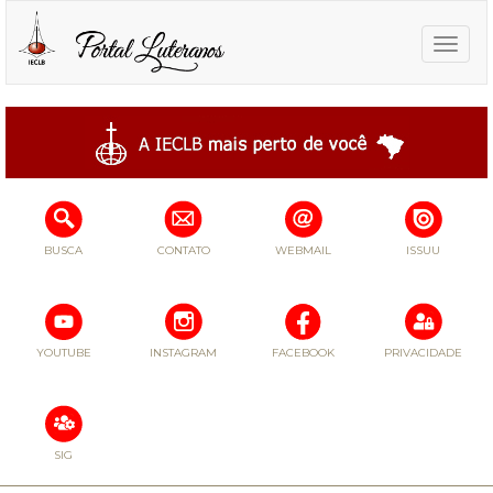
Toggle
naviga
BUSCA
CONTATO
WEBMAIL
ISSUU
YOUTUBE
INSTAGRAM
FACEBOOK
PRIVACIDADE
SIG