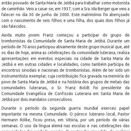
então povoado de Santa Maria de Jetibá para trabalhar como motorista
de caminhão. Veio a casar-se, em 1937, com a Sra. Ida Berger que veio a
falecer no dia 30 de junho de 2000. Este matrimônio foi abençoado
com o nascimento de seis filhos e uma filha, dos quais dois filhos já
são falecidos.
Ainda muito jovem Franz começou a participar do grupo de
trombonistas da Comunidade de Santa Maria de Jetibá. Durante um
período de 70 anos participou ativamente deste grupo musical que, até
os dias de hoje, anima as celebrações da comunidade luterana, realiza
apresentações em eventos especiais na cidade de Santa Maria de
Jetibá e em outras cidades e localidades, como também participa de
encontros sinodais e nacionais de trombonistas. Além de ter sido um
instrumentista exemplar, cuja contribuição fica gravada na memória do
povo de Santa Maria de Jetibá e na história dos grupos de metais das
comunidades luteranas, o Sr. Franz Boldt foi presidente da
Comunidade Evangélica de Confissão Luterana em Santa Maria de
Jetibá por dois mandatos consecutivos.
Durante o período da segunda guerra mundial exerceu papel
importante na mesma Comunidade. O pároco luterano local, Pastor
Hermann Rölke, ficou preso, em Vitória, por um período de várias
semanas. O uso da língua alemã nas escolas e nas celebrações das