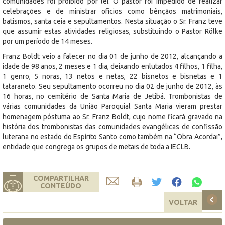
comunidades foi proibido por lei. O pastor foi impedido de realizar
celebrações e de ministrar ofícios como bênçãos matrimoniais,
batismos, santa ceia e sepultamentos. Nesta situação o Sr. Franz teve
que assumir estas atividades religiosas, substituindo o Pastor Rölke
por um período de 14 meses.
Franz Boldt veio a falecer no dia 01 de junho de 2012, alcançando a
idade de 98 anos, 2 meses e 1 dia, deixando enlutados 4 filhos, 1 filha,
1 genro, 5 noras, 13 netos e netas, 22 bisnetos e bisnetas e 1
tataraneto. Seu sepultamento ocorreu no dia 02 de junho de 2012, às
16 horas, no cemitério de Santa Maria de Jetibá. Trombonistas de
várias comunidades da União Paroquial Santa Maria vieram prestar
homenagem póstuma ao Sr. Franz Boldt, cujo nome ficará gravado na
história dos trombonistas das comunidades evangélicas de confissão
luterana no estado do Espírito Santo como também na “Obra Acordai”,
entidade que congrega os grupos de metais de toda a IECLB.
COMPARTILHAR
CONTEÚDO
VOLTAR