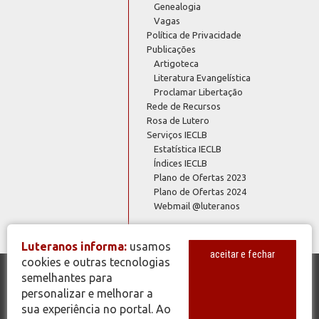
Genealogia
Vagas
Política de Privacidade
Publicações
Artigoteca
Literatura Evangelística
Proclamar Libertação
Rede de Recursos
Rosa de Lutero
Serviços IECLB
Estatística IECLB
Índices IECLB
Plano de Ofertas 2023
Plano de Ofertas 2024
Webmail @luteranos
Luteranos informa:
usamos
aceitar e fechar
cookies e outras tecnologias
semelhantes para
© Copyright 2026 - Todos os Direitos Reservados - IECLB - Igreja
personalizar e melhorar a
Evangélica de Confissão Luterana no Brasil - Portal Luteranos -
sua experiência no portal. Ao
www.luteranos.com.br