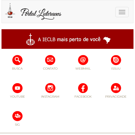
Toggle
naviga
BUSCA
CONTATO
WEBMAIL
ISSUU
YOUTUBE
INSTAGRAM
FACEBOOK
PRIVACIDADE
SIG