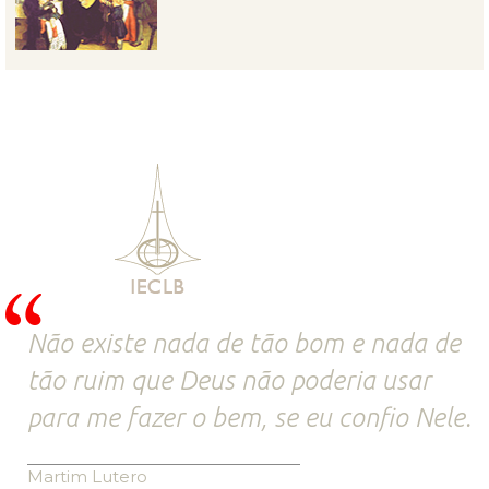
Não existe nada de tão bom e nada de
tão ruim que Deus não poderia usar
para me fazer o bem, se eu confio Nele.
Martim Lutero