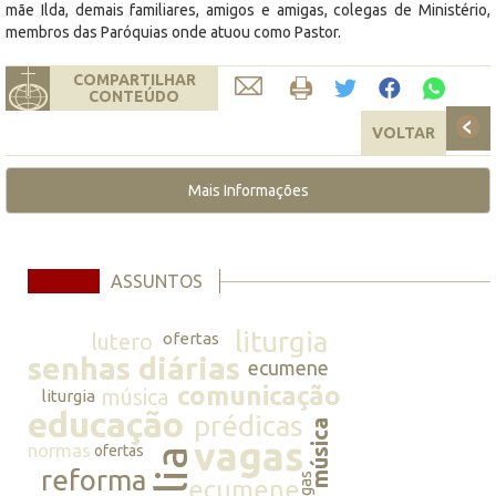
mãe Ilda, demais familiares, amigos e amigas, colegas de Ministério,
membros das Paróquias onde atuou como Pastor.
COMPARTILHAR
CONTEÚDO
VOLTAR
Mais Informações
ASSUNTOS
liturgia
lutero
ofertas
senhas diárias
ecumene
comunicação
música
liturgia
educação
prédicas
música
vagas
normas
ofertas
reforma
vagas
ecumene