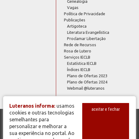
Genealogia
Vagas
Política de Privacidade
Publicações
Artigoteca
Literatura Evangelística
Proclamar Libertação
Rede de Recursos
Rosa de Lutero
Serviços IECLB
Estatística IECLB
Índices IECLB
Plano de Ofertas 2023
Plano de Ofertas 2024
Webmail @luteranos
Luteranos informa:
usamos
aceitar e fechar
cookies e outras tecnologias
semelhantes para
© Copyright 2026 - Todos os Direitos Reservados - IECLB - Igreja
personalizar e melhorar a
Evangélica de Confissão Luterana no Brasil - Portal Luteranos -
sua experiência no portal. Ao
www.luteranos.com.br