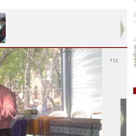
préd
1
|
2