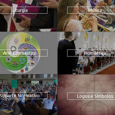
Liturgia
Música
Ano Eclesiástico
Homilética
Suporte Normativo
Logos e Símbolos