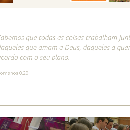
abemos que todas as coisas trabalham jun
aqueles que amam a Deus, daqueles a que
cordo com o seu plano.
omanos 8.28