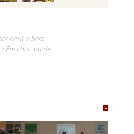
tas para o bem
m Ele chamou de
+