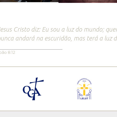
esus Cristo diz: Eu sou a luz do mundo; qu
unca andará na escuridão, mas terá a luz d
oão 8.12