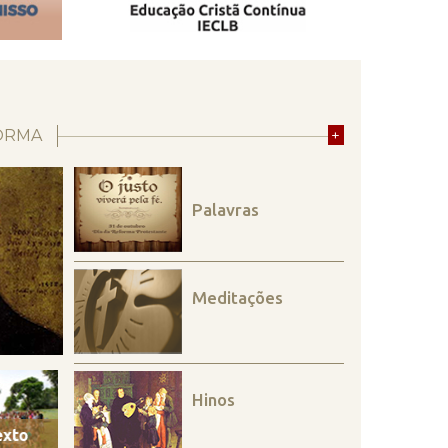
ORMA
+
Palavras
Meditações
Hinos