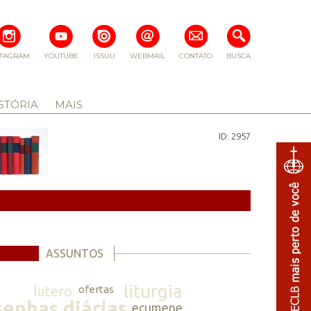
STAGRAM
YOUTUBE
ISSUU
WEBMAIL
CONTATO
BUSCA
STÓRIA
MAIS
ID: 2957
ASSUNTOS
liturgia
lutero
ofertas
senhas diárias
ecumene