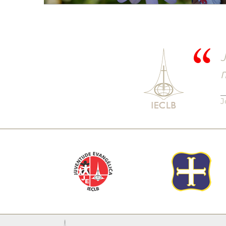
J
n
J