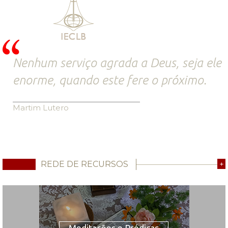
Nenhum serviço agrada a Deus, seja ele
enorme, quando este fere o próximo.
Martim Lutero
REDE DE RECURSOS
+
Meditações e Prédicas