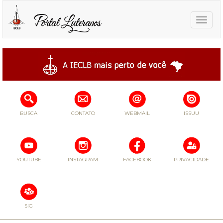
Toggle
naviga
BUSCA
CONTATO
WEBMAIL
ISSUU
YOUTUBE
INSTAGRAM
FACEBOOK
PRIVACIDADE
SIG