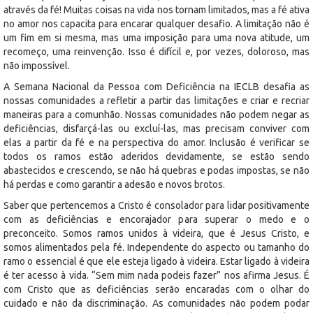
através da fé! Muitas coisas na vida nos tornam limitados, mas a fé ativa
no amor nos capacita para encarar qualquer desafio. A limitação não é
um fim em si mesma, mas uma imposição para uma nova atitude, um
recomeço, uma reinvenção. Isso é difícil e, por vezes, doloroso, mas
não impossível.
A Semana Nacional da Pessoa com Deficiência na IECLB desafia as
nossas comunidades a refletir a partir das limitações e criar e recriar
maneiras para a comunhão. Nossas comunidades não podem negar as
deficiências, disfarçá-las ou excluí-las, mas precisam conviver com
elas a partir da fé e na perspectiva do amor. Inclusão é verificar se
todos os ramos estão aderidos devidamente, se estão sendo
abastecidos e crescendo, se não há quebras e podas impostas, se não
há perdas e como garantir a adesão e novos brotos.
Saber que pertencemos a Cristo é consolador para lidar positivamente
com as deficiências e encorajador para superar o medo e o
preconceito. Somos ramos unidos à videira, que é Jesus Cristo, e
somos alimentados pela fé. Independente do aspecto ou tamanho do
ramo o essencial é que ele esteja ligado à videira. Estar ligado à videira
é ter acesso à vida. “Sem mim nada podeis fazer” nos afirma Jesus. É
com Cristo que as deficiências serão encaradas com o olhar do
cuidado e não da discriminação. As comunidades não podem podar