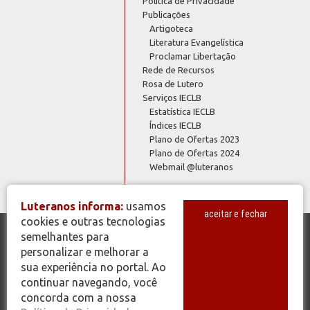
Política de Privacidade
Publicações
Artigoteca
Literatura Evangelística
Proclamar Libertação
Rede de Recursos
Rosa de Lutero
Serviços IECLB
Estatística IECLB
Índices IECLB
Plano de Ofertas 2023
Plano de Ofertas 2024
Webmail @luteranos
Luteranos informa:
usamos
aceitar e fechar
cookies e outras tecnologias
semelhantes para
© Copyright 2026 - Todos os Direitos Reservados - IECLB - Igreja
personalizar e melhorar a
Evangélica de Confissão Luterana no Brasil - Portal Luteranos -
sua experiência no portal. Ao
www.luteranos.com.br
continuar navegando, você
concorda com a nossa