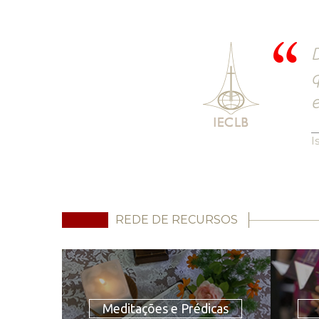
D
q
e
I
REDE DE RECURSOS
Meditações e Prédicas