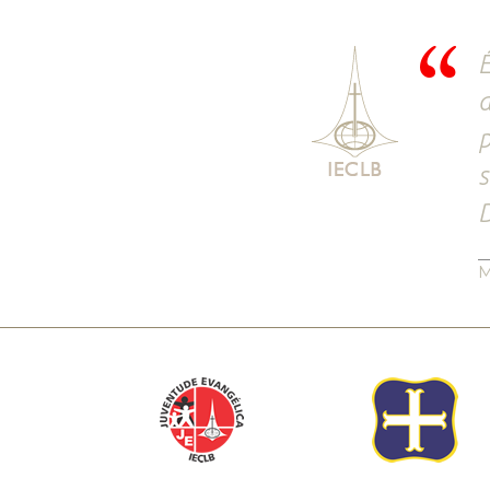
É
a
p
s
D
M