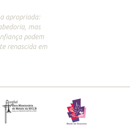
ma apropriada:
sabedoria, mas
confiança podem
nte renascida em