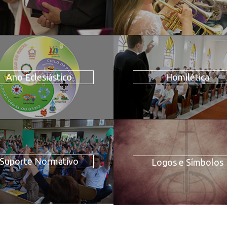
Ano Eclesiástico
Homilética
Suporte Normativo
Logos e Símbolos