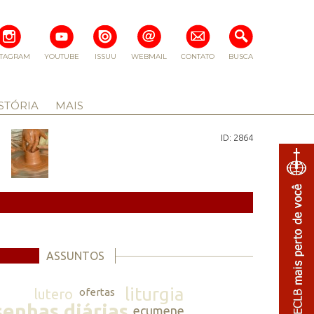
STAGRAM
YOUTUBE
ISSUU
WEBMAIL
CONTATO
BUSCA
STÓRIA
MAIS
ID: 2864
ASSUNTOS
liturgia
lutero
ofertas
senhas diárias
ecumene