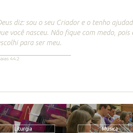
eus diz: sou o seu Criador e o tenho ajuda
ue você nasceu. Não fique com medo, pois 
scolhi para ser meu.
saias 44.2
Liturgia
Música