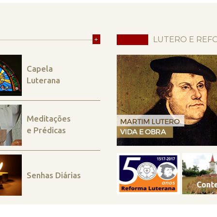
+
LUTERO E REF
Capela
Luterana
Meditações
e Prédicas
Senhas Diárias