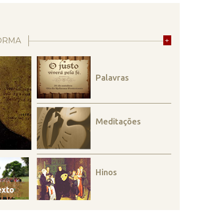
ORMA
+
Palavras
Meditações
Hinos