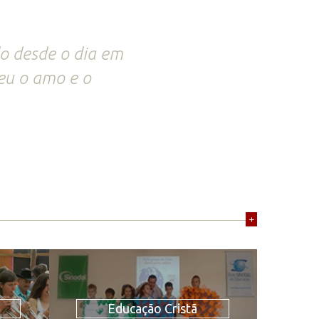
do desde o dia em
eu o amo e o
+
Educação Cristã