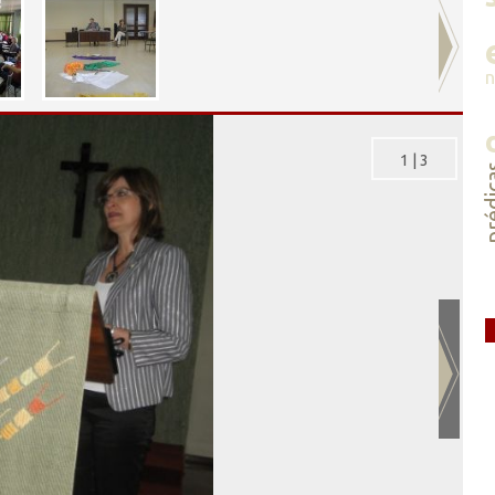
1
|
3
préd