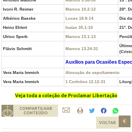
Ivoni R. Reimer
Marcos 10.2-12
20º. 
Albérico Baeske
Lucas 18.9-14
Dia d
Heinz Ehlert
Isaías 35.1-10
21º. 
Ulrico Sperb
Marcos 13.1-13
Penúl
Últim
Flávio Schmitt
Marcos 13.24-31
(Crist
Auxílios para Ocasiões Espec
Vera Maria Immich
Alocução de sepultamento
Vera Maria Immich
1 Coríntios 12.12-31
Liturg
Veja toda a coleção de Proclamar Libertação
COMPARTILHAR
CONTEÚDO
VOLTAR