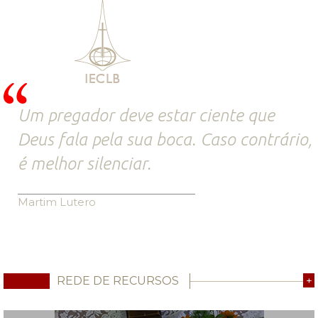
Um pregador deve estar ciente que
Deus fala pela sua boca. Caso contrário,
é melhor silenciar.
Martim Lutero
REDE DE RECURSOS
+