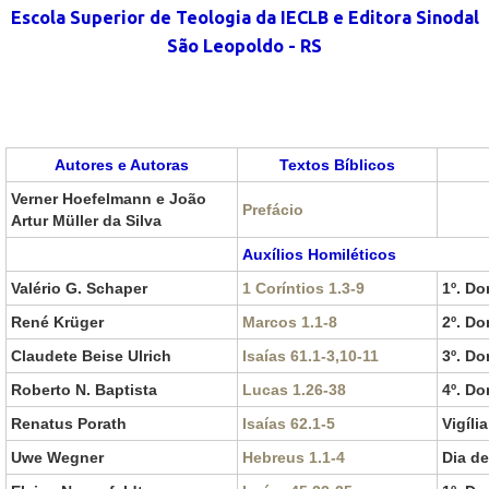
Escola Superior de Teologia da IECLB e Editora Sinodal
São Leopoldo - RS
Autores e Autoras
Textos Bíblicos
Verner Hoefelmann e João
Prefácio
Artur Müller da Silva
Auxílios Homiléticos
Valério G. Schaper
1 Coríntios 1.3-9
1º. D
René Krüger
Marcos 1.1-8
2º. D
Claudete Beise Ulrich
Isaías 61.1-3,10-11
3º. D
Roberto N. Baptista
Lucas 1.26-38
4º. D
Renatus Porath
Isaías 62.1-5
Vigíli
Uwe Wegner
Hebreus 1.1-4
Dia de