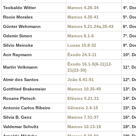
Teobaldo Witter
Marcos 4.26-34
4º. D
Rocio Morales
Marcos 4.35-41
5º. D
Günter Wehrmann
Marcos 5.21-24a,35-43
6º. D
Odemir Simon
Marcos 6.1-6
7º. D
Silvio Meincke
Lucas 15.8-32
9º. D
Acir Raymann
Êxodo 24.3-11
10º. 
Êxodo 16.1-5(6-11)12-
Martin Volkmann
11º. 
21(22-30)
Almir dos Santos
João 6.41-51
12º. 
Gottfried Brakemeier
Marcos 10.35-45
13º. 
Rosane Pletsch
Efésios 5.21-31
14º. 
Antonio Carlos Ribeiro
Gênesis 2.4-15
15º. 
Silvia B. Genz
Marcos 7.31-37
16º. 
Valdemar Schultz
Marcos 10.13-16
18º. 
Arnoldo Mädche
Marcos 9.38-50
19º. 