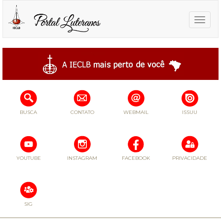
Toggle
naviga
BUSCA
CONTATO
WEBMAIL
ISSUU
YOUTUBE
INSTAGRAM
FACEBOOK
PRIVACIDADE
SIG