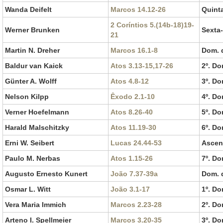
Wanda Deifelt
Marcos 14.12-26
Quinta
2 Coríntios 5.(14b-18)19-
Werner Brunken
Sexta-
21
Martin N. Dreher
Marcos 16.1-8
Dom. 
Baldur van Kaick
Atos 3.13-15,17-26
2º. D
Günter A. Wolff
Atos 4.8-12
3º. D
Nelson Kilpp
Êxodo 2.1-10
4º. D
Verner Hoefelmann
Atos 8.26-40
5º. D
Harald Malschitzky
Atos 11.19-30
6º. D
Erni W. Seibert
Lucas 24.44-53
Ascen
Paulo M. Nerbas
Atos 1.15-26
7º. D
Augusto Ernesto Kunert
João 7.37-39a
Dom. 
Osmar L. Witt
João 3.1-17
1º. D
Vera Maria Immich
Marcos 2.23-28
2º. D
Arteno I. Spellmeier
Marcos 3.20-35
3º. D