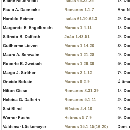
Elaine Neuenfeldt
Isaías 45.22-25
1º. Do
Paulo A. Daenecke
Romanos 1.1-7
Ano N
Haroldo Reimer
Isaías 61.10-62.3
2º. Do
Margarete E. Engelbrecht
Marcos 1.4-11
1º. Do
Silfredo B. Dalferth
João 1.43-51
2º. Do
Guilherme Lieven
Marcos 1.14-20
3º. Do
Mauro A. Schwalm
Marcos 1.21-28
4º. Do
Roberto E. Zwetsch
Marcos 1.29-39
5º. Do
Marga J. Ströher
Marcos 2.1-12
7º. Do
Oneide Bobsin
Marcos 9.2-9
Últim
Nilton Giese
Romanos 8.31-39
1º. D
Heloisa G. Dalferth
Romanos 5.1-11
2º. D
Sisi Blind
Efésios 2.4-10
4º. D
Werner Fuchs
Hebreus 5.7-9
5º. D
Valdemar Lückemeyer
Marcos 15.1-15(16-20)
Dom. 