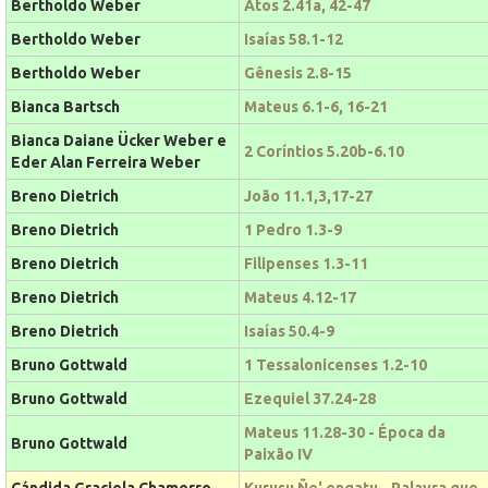
Bertholdo Weber
Atos 2.41a, 42-47
Bertholdo Weber
Isaías 58.1-12
Bertholdo Weber
Gênesis 2.8-15
Bianca Bartsch
Mateus 6.1-6, 16-21
Bianca Daiane Ücker Weber e
2 Coríntios 5.20b-6.10
Eder Alan Ferreira Weber
Breno Dietrich
João 11.1,3,17-27
Breno Dietrich
1 Pedro 1.3-9
Breno Dietrich
Filipenses 1.3-11
Breno Dietrich
Mateus 4.12-17
Breno Dietrich
Isaías 50.4-9
Bruno Gottwald
1 Tessalonicenses 1.2-10
Bruno Gottwald
Ezequiel 37.24-28
Mateus 11.28-30 - Época da
Bruno Gottwald
Paixão IV
Cándida Graciela Chamorro
Kurusu Ñe' engatu - Palavra que