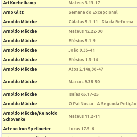
Ari Knebelkamp
Mateus 3.13-17
Arno Glitz
Semana do Excepcional
Arnoldo Mädche
Gálatas 5.1-11 - Dia da Reforma
Arnoldo Mädche
Mateus 12.22-30
Arnoldo Mädche
Efésios 5.1-9
Arnoldo Mädche
João 9.35-41
Arnoldo Mädche
Efésios 1.3-14
Arnoldo Mädche
Atos 2.14a,36-47
Arnoldo Mädche
Marcos 9.38-50
Arnoldo Mädche
Isaías 65.17-25
Arnoldo Mädche
O Pai Nosso - A Segunda Petição
Arnoldo Mädche/Reinoldo
Mateus 11.2-11
Schovanke
Arteno Irno Spellmeier
Lucas 17.5-6