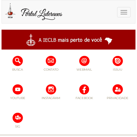
Toggle
naviga
BUSCA
CONTATO
WEBMAIL
ISSUU
YOUTUBE
INSTAGRAM
FACEBOOK
PRIVACIDADE
SIG