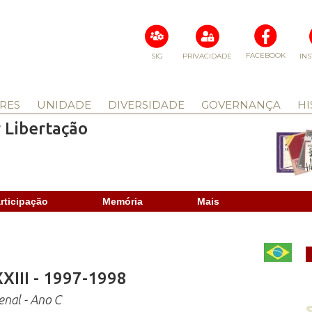
FACEBOOK
SIG
PRIVACIDADE
IN
RES
UNIDADE
DIVERSIDADE
GOVERNANÇA
HI
r Libertação
rticipação
Memória
Mais
XIII - 1997-1998
enal - Ano C