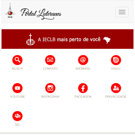
Toggle
naviga
BUSCA
CONTATO
WEBMAIL
ISSUU
YOUTUBE
INSTAGRAM
FACEBOOK
PRIVACIDADE
SIG