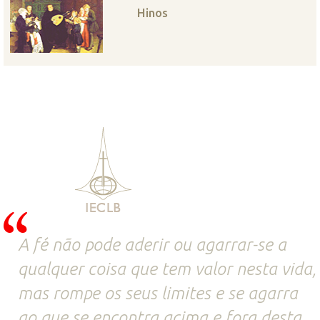
Hinos
A fé não pode aderir ou agarrar-se a
qualquer coisa que tem valor nesta vida,
mas rompe os seus limites e se agarra
ao que se encontra acima e fora desta