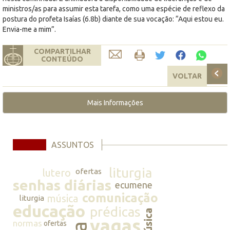
ministros/as para assumir esta tarefa, como uma espécie de reflexo da
postura do profeta Isaías (6.8b) diante de sua vocação: “Aqui estou eu.
Envia-me a mim”.
COMPARTILHAR
CONTEÚDO
VOLTAR
Mais Informações
ASSUNTOS
liturgia
lutero
ofertas
senhas diárias
ecumene
comunicação
música
liturgia
educação
prédicas
música
vagas
normas
ofertas