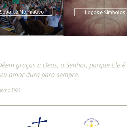
Suporte Normativo
Logos e Símbolos
êem graças a Deus, o Senhor, porque Ele é
eu amor dura para sempre.
almo 118.1