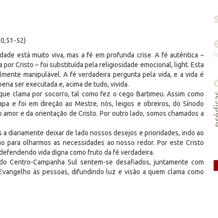
10,51-52)
ade está muito viva, mas a fé em profunda crise. A fé autêntica –
por Cristo – foi substituída pela religiosidade emocional, light. Esta
mente manipulável. A fé verdadeira pergunta pela vida, e a vida é
na ser executada e, acima de tudo, vivida.
ue clama por socorro, tal como fez o cego Bartimeu. Assim como
préd
pa e foi em direção ao Mestre, nós, leigos e obreiros, do Sínodo
mor e da orientação de Cristo. Por outro lado, somos chamados a
 diariamente deixar de lado nossos desejos e prioridades, indo ao
ão para olharmos as necessidades ao nosso redor. Por este Cristo
efendendo vida digna como fruto da fé verdadeira.
odo Centro-Campanha Sul sentem-se desafiados, juntamente com
 Evangelho às pessoas, difundindo luz e visão a quem clama como