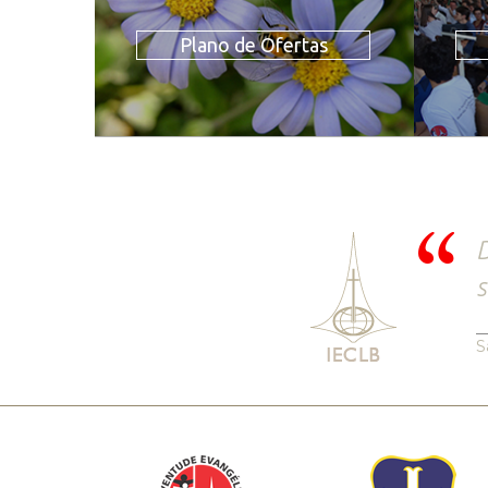
Plano de Ofertas
D
s
S