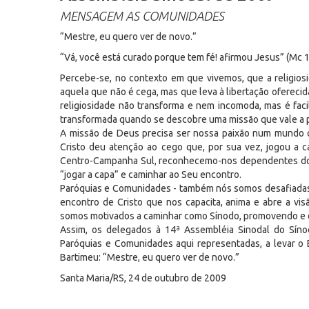
MENSAGEM AS COMUNIDADES
“Mestre, eu quero ver de novo.”
“Vá, você está curado porque tem fé! afirmou Jesus” (Mc 
Percebe-se, no contexto em que vivemos, que a religiosid
aquela que não é cega, mas que leva à libertação oferecida 
religiosidade não transforma e nem incomoda, mas é facil
transformada quando se descobre uma missão que vale a pe
A missão de Deus precisa ser nossa paixão num mundo q
Cristo deu atenção ao cego que, por sua vez, jogou a ca
Centro-Campanha Sul, reconhecemo-nos dependentes do a
“jogar a capa” e caminhar ao Seu encontro.
Paróquias e Comunidades - também nós somos desafiadas a
encontro de Cristo que nos capacita, anima e abre a vis
somos motivados a caminhar como Sínodo, promovendo e d
Assim, os delegados à 14ª Assembléia Sinodal do Sín
Paróquias e Comunidades aqui representadas, a levar o
Bartimeu: “Mestre, eu quero ver de novo.”
Santa Maria/RS, 24 de outubro de 2009