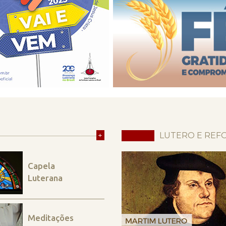
+
LUTERO E REF
Capela
Luterana
Meditações