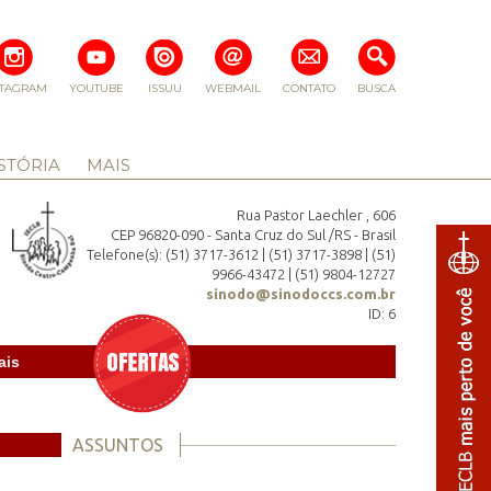
STAGRAM
YOUTUBE
ISSUU
WEBMAIL
CONTATO
BUSCA
STÓRIA
MAIS
Rua Pastor Laechler , 606
CEP 96820-090 - Santa Cruz do Sul /RS - Brasil
Telefone(s): (51) 3717-3612 | (51) 3717-3898 | (51)
9966-43472 | (51) 9804-12727
sinodo@sinodoccs.com.br
ID: 6
ais
ASSUNTOS