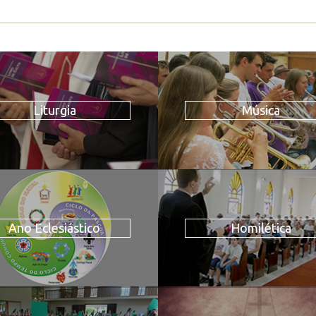
Liturgia
Música
Ano Eclesiástico
Homilética