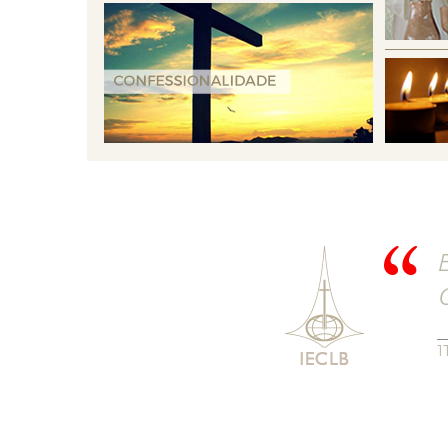
E
C
1