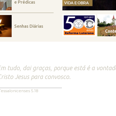
e Prédicas
Senhas Diárias
m tudo, dai graças, porque está é a vonta
risto Jesus para convosco.
Tessalonicenses 5.18