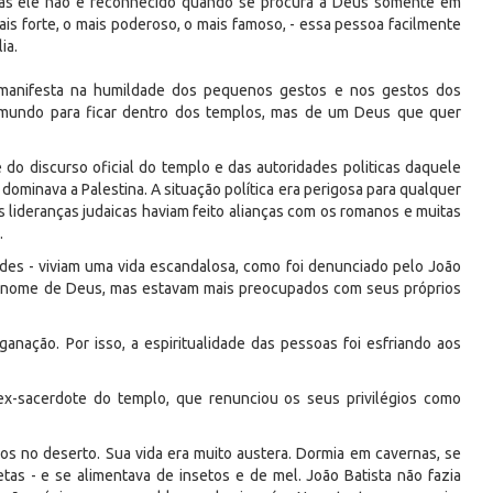
. Mas ele não é reconhecido quando se procura a Deus somente em
is forte, o mais poderoso, o mais famoso, - essa pessoa facilmente
ia.
manifesta na humildade dos pequenos gestos e nos gestos dos
 mundo para ficar dentro dos templos, mas de um Deus que quer
do discurso oficial do templo e das autoridades politicas daquele
 dominava a Palestina. A situação política era perigosa para qualquer
lideranças judaicas haviam feito alianças com os romanos e muitas
.
odes - viviam uma vida escandalosa, como foi denunciado pelo João
m nome de Deus, mas estavam mais preocupados com seus próprios
nação. Por isso, a espiritualidade das pessoas foi esfriando aos
ex-sacerdote do templo, que renunciou os seus privilégios como
os no deserto. Sua vida era muito austera. Dormia em cavernas, se
tas - e se alimentava de insetos e de mel. João Batista não fazia