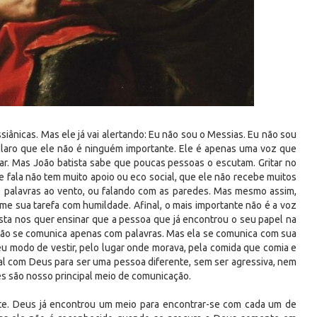
iânicas. Mas ele já vai alertando: Eu não sou o Messias. Eu não sou
 claro que ele não é ninguém importante. Ele é apenas uma voz que
ar. Mas João batista sabe que poucas pessoas o escutam. Gritar no
fala não tem muito apoio ou eco social, que ele não recebe muitos
do palavras ao vento, ou falando com as paredes. Mas mesmo assim,
sume sua tarefa com humildade. Afinal, o mais importante não é a voz
ista nos quer ensinar que a pessoa que já encontrou o seu papel na
 não se comunica apenas com palavras. Mas ela se comunica com sua
seu modo de vestir, pelo lugar onde morava, pela comida que comia e
l com Deus para ser uma pessoa diferente, sem ser agressiva, nem
es são nosso principal meio de comunicação.
nte. Deus já encontrou um meio para encontrar-se com cada um de