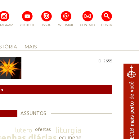
STAGRAM
YOUTUBE
ISSUU
WEBMAIL
CONTATO
BUSCA
STÓRIA
MAIS
ID: 2655
is
ASSUNTOS
liturgia
lutero
ofertas
senhas diárias
ecumene