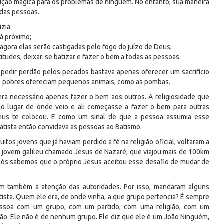
olução mágica para os problemas de ninguém. No entanto, sua maneira
 das pessoas.
izia:
tá próximo;
 agora elas serão castigadas pelo fogo do juízo de Deus;
itudes, deixar-se batizar e fazer o bem a todas as pessoas.
ra pedir perdão pelos pecados bastava apenas oferecer um sacrifício
is pobres ofereciam pequenos animais, como as pombas.
ra necessário apenas fazer o bem aos outros. A religiosidade que
 o lugar de onde veio e ali começasse a fazer o bem para outras
eus te colocou. E como um sinal de que a pessoa assumia esse
tista então convidava as pessoas ao Batismo.
os jovens que já haviam perdido a fé na religião oficial, voltaram a
jovem galileu chamado Jesus de Nazaré, que viajou mais de 100km
. Nós sabemos que o próprio Jesus aceitou esse desafio de mudar de
am também a atenção das autoridades. Por isso, mandaram alguns
tista. Quem ele era, de onde vinha, a que grupo pertencia? É sempre
 pessoa com um grupo, com um partido, com uma religião, com um
ão. Ele não é de nenhum grupo. Ele diz que ele é um João Ninguém,