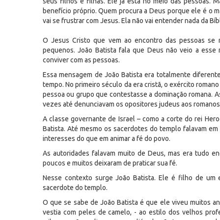
seus filhos e filhas. Ele já está no meio das pessoas
benefício próprio. Quem procura a Deus porque ele é o ma
vai se frustrar com Jesus. Ela não vai entender nada da Bíbl
O Jesus Cristo que vem ao encontro das pessoas se 
pequenos. João Batista fala que Deus não veio a esse
conviver com as pessoas.
Essa mensagem de João Batista era totalmente diferente 
tempo. No primeiro século da era cristã, o exército romano
pessoa ou grupo que contestasse a dominação romana. As 
vezes até denunciavam os opositores judeus aos romanos
A classe governante de Israel – como a corte do rei Her
Batista. Até mesmo os sacerdotes do templo falavam e
interesses do que em animar a fé do povo.
As autoridades falavam muito de Deus, mas era tudo enga
poucos e muitos deixaram de praticar sua fé.
Nesse contexto surge João Batista. Ele é filho de um 
sacerdote do templo.
O que se sabe de João Batista é que ele viveu muitos an
vestia com peles de camelo, - ao estilo dos velhos profe