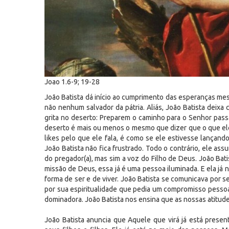
Joao 1.6-9; 19-28
João Batista dá início ao cumprimento das esperanças mess
não nenhum salvador da pátria. Aliás, João Batista deixa
grita no deserto: Preparem o caminho para o Senhor pass
deserto é mais ou menos o mesmo que dizer que o que ele 
likes pelo que ele fala, é como se ele estivesse lançan
João Batista não fica frustrado. Todo o contrário, ele as
do pregador(a), mas sim a voz do Filho de Deus. João Bat
missão de Deus, essa já é uma pessoa iluminada. E ela já
forma de ser e de viver. João Batista se comunicava por 
por sua espiritualidade que pedia um compromisso pessoa
dominadora. João Batista nos ensina que as nossas atitud
João Batista anuncia que Aquele que virá já está prese