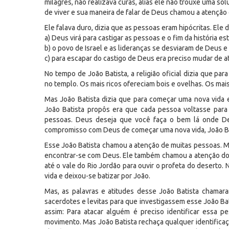
milagres, não realizava curas, aliás ele não trouxe uma s
de viver e sua maneira de falar de Deus chamou a atenção
Ele falava duro, dizia que as pessoas eram hipócritas. Ele d
a) Deus virá para castigar as pessoas e o fim da história es
b) o povo de Israel e as lideranças se desviaram de Deus e
c) para escapar do castigo de Deus era preciso mudar de at
No tempo de João Batista, a religião oficial dizia que pa
no templo. Os mais ricos ofereciam bois e ovelhas. Os ma
Mas João Batista dizia que para começar uma nova vida e
João Batista propôs era que cada pessoa voltasse para
pessoas. Deus deseja que você faça o bem lá onde D
compromisso com Deus de começar uma nova vida, João Ba
Esse João Batista chamou a atenção de muitas pessoas. Muit
encontrar-se com Deus. Ele também chamou a atenção do 
até o vale do Rio Jordão para ouvir o profeta do deserto
vida e deixou-se batizar por João.
Mas, as palavras e atitudes desse João Batista chamar
sacerdotes e levitas para que investigassem esse João Ba
assim: Para atacar alguém é preciso identificar essa
movimento. Mas João Batista rechaça qualquer identificaç