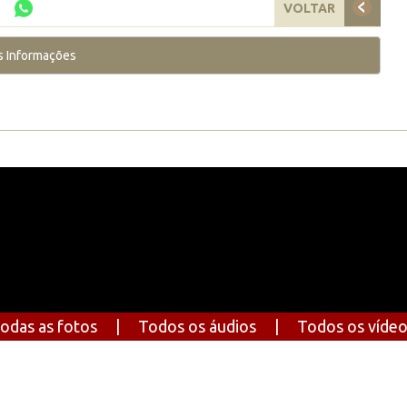
VOLTAR
s Informações
odas as fotos
|
Todos os áudios
|
Todos os víde