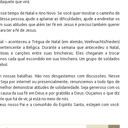
daquele que virá.
sse tempo de Natal e Ano Novo. Se você quer mostrar o caminho de
ssa pessoa, ajude a aplainar as dificuldades, ajude a endireitar os
m suas atitudes que além ter fé em Jesus é preciso também querer
ara ter a fé de Jesus.
al – aconteceu a Trégua de Natal (em alemão, Weihnachtsfrieden)
 pertencente a Bélgica. Durante a semana que antecedeu o Natal,
tivas e canções entre suas trincheiras; Eles chegaram a trocar
inos cada qual escondido em sua trincheira. Um grupo de soldados
ebol.
m nossas batalhas. Não nos desgastemos com discussões. Nesse
Seja por internet ou presencialmente, renunciemos a todo tipo de
 melhor demonstrar atitudes de solidariedade. Seja generoso com os
 causa da sua fé em Deus e por gratidão a Deus. Ouçamos o que diz
 que há de vir, já está no meio de nós.
eus nosso Pai e a comunhão do Espírito Santo, estejam com você.