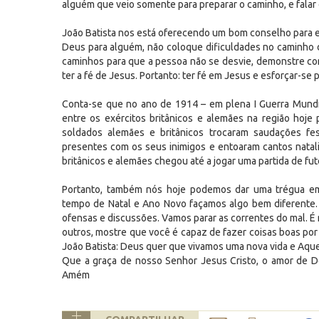
alguém que veio somente para preparar o caminho, e falar 
João Batista nos está oferecendo um bom conselho para e
Deus para alguém, não coloque dificuldades no caminho de
caminhos para que a pessoa não se desvie, demonstre co
ter a fé de Jesus. Portanto: ter fé em Jesus e esforçar-se p
Conta-se que no ano de 1914 – em plena I Guerra Mundi
entre os exércitos britânicos e alemães na região hoje
soldados alemães e britânicos trocaram saudações fes
presentes com os seus inimigos e entoaram cantos natal
britânicos e alemães chegou até a jogar uma partida de fut
Portanto, também nós hoje podemos dar uma trégua e
tempo de Natal e Ano Novo façamos algo bem diferente. 
ofensas e discussões. Vamos parar as correntes do mal. É
outros, mostre que você é capaz de fazer coisas boas por
João Batista: Deus quer que vivamos uma nova vida e Aquele
Que a graça de nosso Senhor Jesus Cristo, o amor de D
Amém