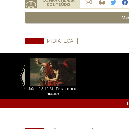
COMPARTILHAR
CONTEÚDO
Mai
MÍDIATECA
João 1.6-8, 19-28 - Deus encontrou
um meio
T